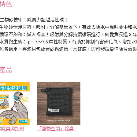
特色
家生物砂技術：除臭力超越活性碳！
然生物砂清淨原料，吸附、分解雙管齊下，有效去除水中異味並中和
效循環不飽和：懶人福音！吸附與分解持續循環進行，給愛魚長達 3 
定水質微生態： pH 7～7.5 中性特質，有助於抑制有害硫化氫、增加
賞魚皆適用，將濾材包放置於過濾槽／水缸底，即可發揮最佳除臭效
產品
砂除臭添加劑
「寵物空間」除臭萬用包 (1)