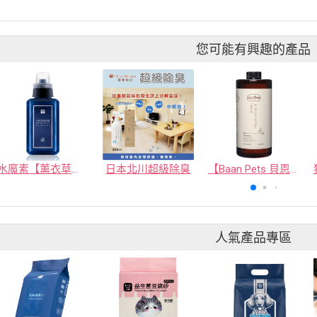
您可能有興趣的產品
水魔素【薰衣草除臭】濃縮液【驅蚤蚊】
日本北川超級除臭
【Baan Pets 貝恩寵物】抑菌去味地板清潔劑1000ml
人氣產品專區