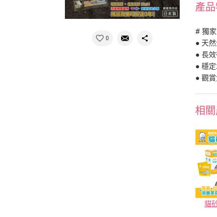
產品
# 獨
0
● 天
● 長
● 穩
● 觀
相關
貓