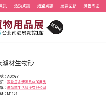
資訊
活動資訊
結盟資訊
展覽回顧
廣告專區
族濾材生物砂
號：AGCGY
分類：
寵物居家清潔及廁所用品
名稱：
無味熊生活科技有限公司
碼：M1101