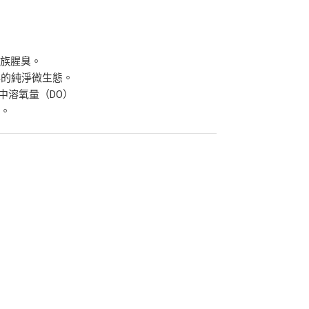
水族腥臭。
年的純淨微生態。
水中溶氧量（DO）
果。