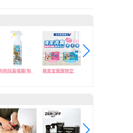
狗狗除臭噴霧(狗家庭適用)500ml
興家安寵寵物空間消臭芳香球-湛藍柔香
【Germ Killer 淨可立】表面抗菌除臭劑