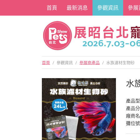
首頁
最新消息
參觀資訊
參展
首頁
/
參觀資訊
/
參展商產品
/
水族濾材生物砂
水
產品型
產品
廠商
攤位號