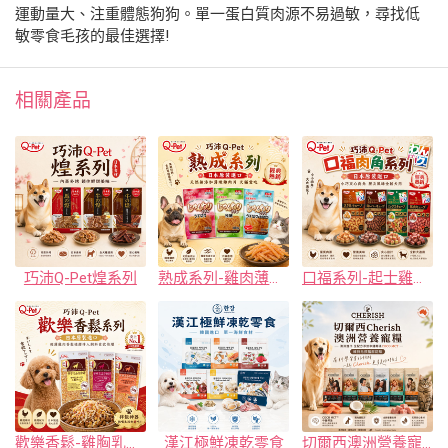
運動量大、注重體態狗狗。單一蛋白質肉源不易過敏，尋找低
敏零食毛孩的最佳選擇!
相關產品
巧沛Q-Pet煌系列
熟成系列-雞肉薄片/雞肉細切/老犬雞肉薄片
口福系列-起士雞肉角/高齡犬魚骨雞肉角/綜合肉角/牛肉起士肉角/香嫩馬肉角
歡樂香鬆-雞胸乳酪肉鬆/老犬雞肉鬆7歲/高齡犬雞肉鬆13歲
漢江極鮮凍乾零食
切爾西澳洲營養寵糧