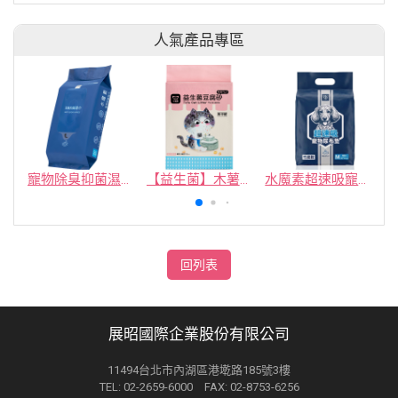
人氣產品專區
寵物除臭抑菌濕紙巾／30抽／無味【4包100】
【益生菌】木薯豆腐砂/豆腐砂 (1包最低$119起)抽貓砂機
水魔素超速吸寵物尿布墊買1送1
回列表
展昭國際企業股份有限公司
11494台北市內湖區港墘路185號3樓
TEL: 02-2659-6000 FAX: 02-8753-6256