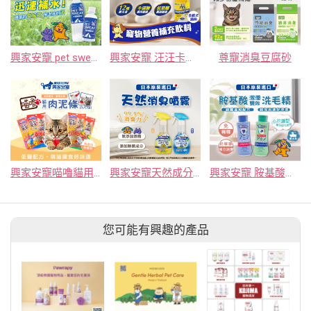
興家安寵 pet sweat犬貓補給水
興家安寵 汪汪卡路里寵物營養補充飲料
尊寵消臭豆腐砂
興家安寵喵嚕貓用肉泥條5入(鰹魚/鮪魚/雞肉/鮭魚)
興家安寵天然成分消臭噴霧(犬用)
興家安寵 胺基酸潔潤雙效洗毛精
您可能有興趣的產品