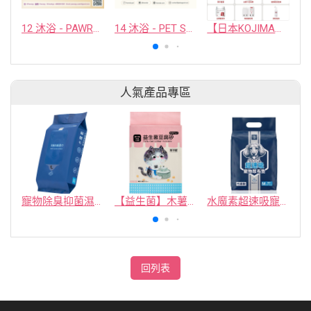
12 沐浴 - PAWRAPY GLOBAL CO., LTD.
14 沐浴 - PET SO GOOD COMPANY LIMITED
【日本KOJIMA】寵物清潔第一品牌
人氣產品專區
寵物除臭抑菌濕紙巾／30抽／無味【4包100】
【益生菌】木薯豆腐砂/豆腐砂 (1包最低$119起)抽貓砂機
水魔素超速吸寵物尿布墊買1送1
回列表