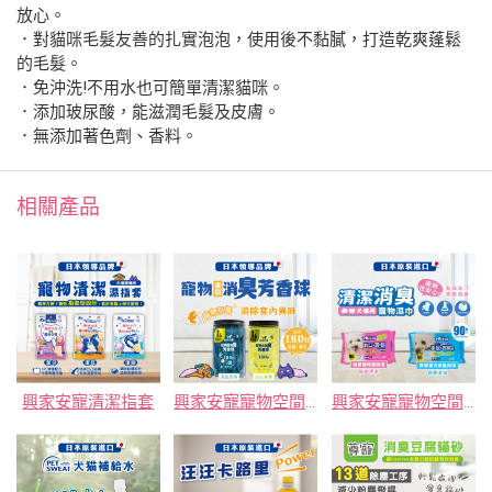
放心。
．對貓咪毛髮友善的扎實泡泡，使用後不黏膩，打造乾爽蓬鬆
的毛髮。
．免沖洗!不用水也可簡單清潔貓咪。
．添加玻尿酸，能滋潤毛髮及皮膚。
．無添加著色劑、香料。
相關產品
興家安寵清潔指套
興家安寵寵物空間消臭芳香球-沁心茶香
興家安寵寵物空間消臭芳香球-湛藍柔香