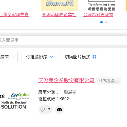
台灣皇家寵物食品有限公司
姆姆嗨國際企業社
台灣希爾思寵物營養品有限公司
有廠商
依推薦排序
切換圖片模式
艾澌克企業股份有限公司
(10)項產品
廠商分類：
一般展區
攤位號碼：K802
17