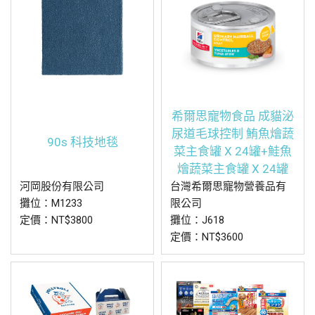
希爾思寵物食品 成貓泌
尿道毛球控制 鮪魚燴蔬
90s 科技地毯
菜主食罐 X 24罐+鮭魚
燴蔬菜主食罐 X 24罐
河岡股份有限公司
台灣希爾思寵物營養品有
攤位：M1233
限公司
定價：NT$3800
攤位：J618
定價：NT$3600