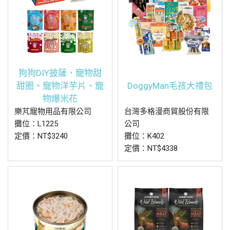
狗狗DIY披薩、寵物甜
甜圈、寵物洋芋片、寵
DoggyMan毛孩大禮包
物爆米花
樂芃寵物用品有限公司
台灣多格漫商貿股份有限
攤位：L1225
公司
定價：NT$3240
攤位：K402
定價：NT$4338