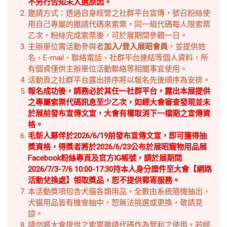
不另行告知未入選原因。
邀請方式：透過自身經營之社群平台宣傳，號召粉絲使
用自己專屬的邀請代碼來索票，同一組代碼每人限索票
乙次，粉絲完成索票後，可於展期間參觀一日。
主辦單位需活動參與者
加入/登入展昭會員
，並提供姓
名、E-mail、聯絡電話、社群平台連結等個人資料，所
有個資僅供主辦單位活動聯絡等相關事宜使用。
活動頁之社群平台露出排序將以報名先後順序為安排。
報名成功後，請務必於其任一社群平台，露出本展提供
之專屬索票代碼訊息至少乙次，如經大會審查發現並未
於展前發布宣傳文宣，大會有權取消下一檔期之宣傳資
格。
毛新人夥伴於2026/6/19前發布宣傳文宣，即可獲得抽
獎資格，得獎者將於2026/6/23公布於展昭寵物用品展
Facebook粉絲專頁及官方IG帳號，請於展期間
2026/7/3-7/6 10:00-17:30持本人身分證件至大會【網路
活動兌換處】領取獎品，恕不提供郵寄服務。
本活動獎項包含犬貓各類用品，全數由系統隨機抽出，
犬貓用品皆有機會抽中，恕無法挑選或更換，敬請見
諒。
請勿將大會提供之索票邀請代碼作為營利之使用，若經