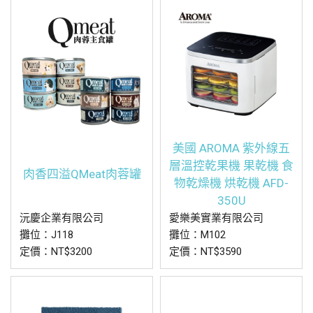
美國 AROMA 紫外線五
層溫控乾果機 果乾機 食
肉香四溢QMeat肉蓉罐
物乾燥機 烘乾機 AFD-
350U
沅慶企業有限公司
愛樂美實業有限公司
攤位：J118
攤位：M102
定價：NT$3200
定價：NT$3590