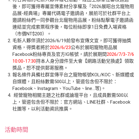
後，即可獲得專屬宣傳素材分享權及「2026展昭台北寵物用
品展-經典場」專屬代碼電子邀請函，展前可於社群平台上
邀請粉絲們一同參觀台北寵物用品展，粉絲點擊電子邀請函
連結並完成索票程序後，每位粉絲即享1日免費入場資格
（市價NT$200）。
毛新人夥伴須於2026/6/19前發布宣傳文宣，即可獲得抽獎
資格，得獎者將於
2026/6/23
公布於展昭寵物用品展
Facebook粉絲專頁及官方IG帳號，請於展期間
2026/7/3-7/6
10:00-17:30
持本人身分證件至大會【網路活動兌換處】領取
獎品，恕不提供郵寄服務。
報名條件具備社群宣傳平台之寵物帳號KOL/KOC、新媒體或
自媒體，且粉絲數需500以上，管道包含但不限於：
Facebook、Instagram、YouTube、line…等)。
經營寵物相關主題之社群或論壇平台，且成員數需500以
上，管道包含但不限於：官方網站、LINE社群、Facebook
社團等，以利活動資訊推廣。
活動時間