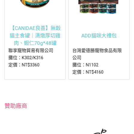
【CANIDAE良善】無穀
貓主食罐｜清燉厚切雞
ADD貓咪大禮包
肉、蝦仁70g*48罐
聯享寵物貿易有限公司
台灣愛德勝寵物食品有限
攤位：K302/K316
公司
定價：NT$3360
攤位：N1102
定價：NT$4160
贊助廠商