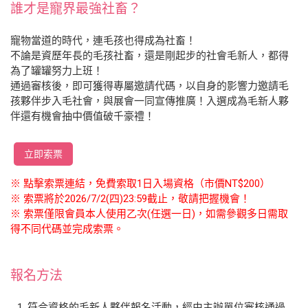
誰才是寵界最強社畜？
寵物當道的時代，連毛孩也得成為社畜！
不論是資歷年長的毛孩社畜，還是剛起步的社會毛新人，都得
為了罐罐努力上班！
通過審核後，即可獲得專屬邀請代碼，以自身的影響力邀請毛
孩夥伴步入毛社會，與展會一同宣傳推廣！入選成為毛新人夥
伴還有機會抽中價值破千豪禮！
立即索票
※ 點擊索票連結，免費索取1日入場資格（市價NT$200）
※ 索票將於2026/7/2(四)23:59截止，敬請把握機會！
※ 索票僅限會員本人使用乙次(任選一日)，如需參觀多日需取
得不同代碼並完成索票。
報名方法
符合資格的毛新人夥伴報名活動，經由主辦單位審核通過