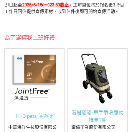
即日起至
2026/6/15(一)23:59截止
，主辦單位將於報名後3-5個
工作日回信提供宣傳素材，收到信件後即可開始宣傳活動。
為了罐罐我上班好禮
漫遊嘟嘟-單手瞬收寵物
Hi-Q pets 藻適捷
推車1組
中華海洋生技股份有限公
耀億工業股份有限公司