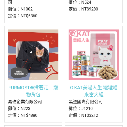
司
攤位：N524
攤位：N1002
定價：NT$9280
定價：NT$6360
FURMOST®揹著走｜寵
O'KAT美喵人生 罐罐喵
物背包
來富大組
易玟企業有限公司
黑逗國際有限公司
攤位：N223
攤位：J1210
定價：NT$4880
定價：NT$3212