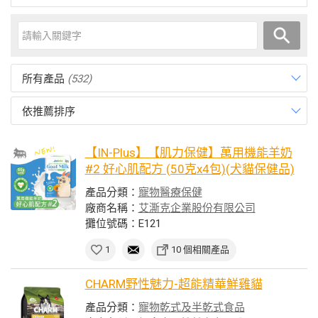
所有產品
(532)
依推薦排序
【IN-Plus】【肌力保健】萬用機能羊奶
#2 好心肌配方 (50克x4包)(犬貓保健品)
產品分類：
寵物醫療保健
廠商名稱：
艾澌克企業股份有限公司
攤位號碼：E121
1
10 個相關產品
CHARM野性魅力-超能精華鮮雞貓
產品分類：
寵物乾式及半乾式食品