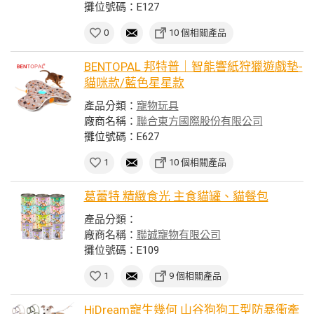
攤位號碼：E127
0
10 個相關產品
BENTOPAL 邦特普｜智能響紙狩獵遊戲墊-
貓咪款/藍色星星款
產品分類：
寵物玩具
廠商名稱：
聯合東方國際股份有限公司
攤位號碼：E627
1
10 個相關產品
葛蕾特 精緻食光 主食貓罐、貓餐包
產品分類：
廠商名稱：
聯誠寵物有限公司
攤位號碼：E109
1
9 個相關產品
HiDream寵生幾何 山谷狗狗工型防暴衝牽