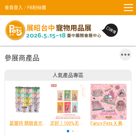
會員登入
FB粉絲團
參展商產品
人氣產品專區
葛蕾特 精緻食光 主食貓罐、貓餐包
泥好！100%天然營養蔬果肉泥
Fancy Pets X 美樂蒂 百變造型寵物睡床墊