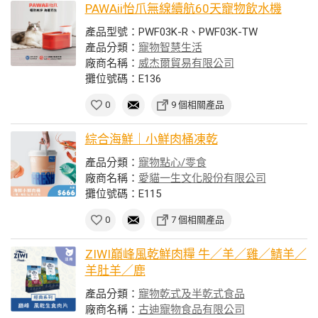
PAWAii怡爪無線續航60天寵物飲水機
產品型號：PWF03K-R、PWF03K-TW
產品分類：
寵物智慧生活
廠商名稱：
威杰爾貿易有限公司
攤位號碼：E136
0
9 個相關產品
綜合海鮮｜小鮮肉桶凍乾
產品分類：
寵物點心/零食
廠商名稱：
愛貓一生文化股份有限公司
攤位號碼：E115
0
7 個相關產品
ZIWI巔峰風乾鮮肉糧 牛／羊／雞／鯖羊／
羊肚羊／鹿
產品分類：
寵物乾式及半乾式食品
廠商名稱：
古迪寵物食品有限公司