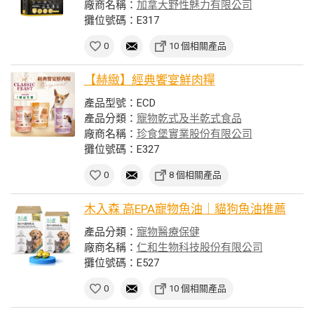
廠商名稱：
加拿大野性魅力有限公司
攤位號碼：E317
0
10 個相關產品
【赫緻】經典饗宴鮮肉糧
產品型號：ECD
產品分類：
寵物乾式及半乾式食品
廠商名稱：
珍食堡實業股份有限公司
攤位號碼：E327
0
8 個相關產品
木入森 高EPA寵物魚油｜貓狗魚油推薦
產品分類：
寵物醫療保健
廠商名稱：
仁和生物科技股份有限公司
攤位號碼：E527
0
10 個相關產品