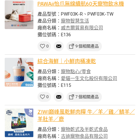
PAWAii怡爪無線續航60天寵物飲水機
產品型號：PWF03K-R、PWF03K-TW
產品分類：
寵物智慧生活
廠商名稱：
威杰爾貿易有限公司
攤位號碼：E136
0
9 個相關產品
綜合海鮮｜小鮮肉桶凍乾
產品分類：
寵物點心/零食
廠商名稱：
愛貓一生文化股份有限公司
攤位號碼：E115
0
7 個相關產品
ZIWI巔峰風乾鮮肉糧 牛／羊／雞／鯖羊／
羊肚羊／鹿
產品分類：
寵物乾式及半乾式食品
廠商名稱：
古迪寵物食品有限公司