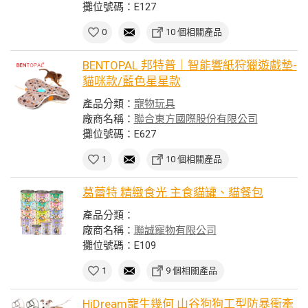
攤位號碼：E127
0
10 個相關產品
BENTOPAL 邦特普｜智能響紙狩獵遊戲墊-
貓咪款/藍色星星款
產品分類：
寵物玩具
廠商名稱：
聯合東方國際股份有限公司
攤位號碼：E627
1
10 個相關產品
葛蕾特 精緻食光 主食貓罐、貓餐包
產品分類：
廠商名稱：
聯誠寵物有限公司
攤位號碼：E109
1
9 個相關產品
HiDream寵生幾何 山谷狗狗工型防暴衝牽