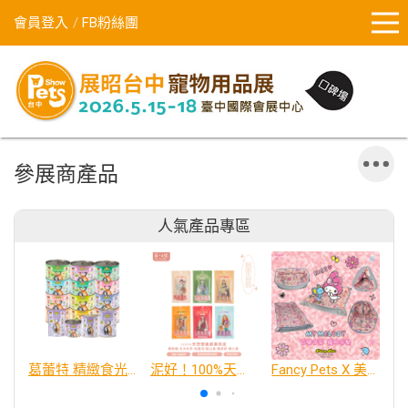
會員登入
FB粉絲團
參展商產品
人氣產品專區
葛蕾特 精緻食光 主食貓罐、貓餐包
泥好！100%天然營養蔬果肉泥
Fancy Pets X 美樂蒂 百變造型寵物睡床墊