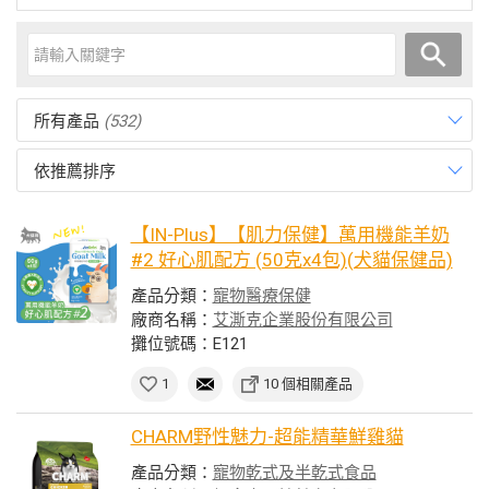
所有產品
(532)
依推薦排序
【IN-Plus】【肌力保健】萬用機能羊奶
#2 好心肌配方 (50克x4包)(犬貓保健品)
產品分類：
寵物醫療保健
廠商名稱：
艾澌克企業股份有限公司
攤位號碼：E121
1
10 個相關產品
CHARM野性魅力-超能精華鮮雞貓
產品分類：
寵物乾式及半乾式食品