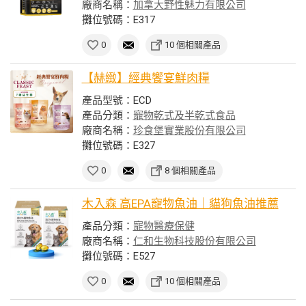
廠商名稱：
加拿大野性魅力有限公司
攤位號碼：E317
0
10 個相關產品
【赫緻】經典饗宴鮮肉糧
產品型號：ECD
產品分類：
寵物乾式及半乾式食品
廠商名稱：
珍食堡實業股份有限公司
攤位號碼：E327
0
8 個相關產品
木入森 高EPA寵物魚油｜貓狗魚油推薦
產品分類：
寵物醫療保健
廠商名稱：
仁和生物科技股份有限公司
攤位號碼：E527
0
10 個相關產品