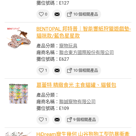
攤位號碼：E127
0
10 個相關產品
BENTOPAL 邦特普｜智能響紙狩獵遊戲墊-
貓咪款/藍色星星款
產品分類：
寵物玩具
廠商名稱：
聯合東方國際股份有限公司
攤位號碼：E627
1
10 個相關產品
葛蕾特 精緻食光 主食貓罐、貓餐包
產品分類：
廠商名稱：
聯誠寵物有限公司
攤位號碼：E109
1
9 個相關產品
HiDream寵生幾何 山谷狗狗工型防暴衝牽