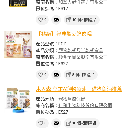
廠商名稱：
加拿大野性魅力有限公司
攤位號碼：E317
0
10 個相關產品
【赫緻】經典饗宴鮮肉糧
產品型號：ECD
產品分類：
寵物乾式及半乾式食品
廠商名稱：
珍食堡實業股份有限公司
攤位號碼：E327
0
8 個相關產品
木入森 高EPA寵物魚油｜貓狗魚油推薦
產品分類：
寵物醫療保健
廠商名稱：
仁和生物科技股份有限公司
攤位號碼：E527
0
10 個相關產品