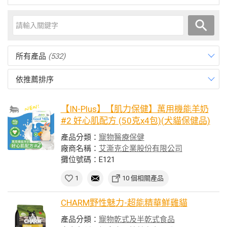
所有產品
(532)
依推薦排序
【IN-Plus】【肌力保健】萬用機能羊奶
#2 好心肌配方 (50克x4包)(犬貓保健品)
產品分類：
寵物醫療保健
廠商名稱：
艾澌克企業股份有限公司
攤位號碼：E121
1
10 個相關產品
CHARM野性魅力-超能精華鮮雞貓
產品分類：
寵物乾式及半乾式食品