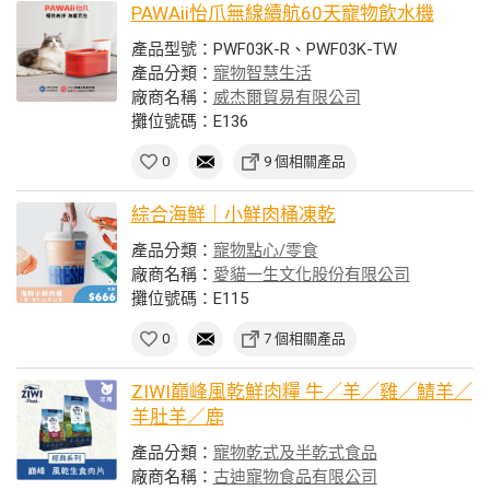
PAWAii怡爪無線續航60天寵物飲水機
產品型號：PWF03K-R、PWF03K-TW
產品分類：
寵物智慧生活
廠商名稱：
威杰爾貿易有限公司
攤位號碼：E136
0
9 個相關產品
綜合海鮮｜小鮮肉桶凍乾
產品分類：
寵物點心/零食
廠商名稱：
愛貓一生文化股份有限公司
攤位號碼：E115
0
7 個相關產品
ZIWI巔峰風乾鮮肉糧 牛／羊／雞／鯖羊／
羊肚羊／鹿
產品分類：
寵物乾式及半乾式食品
廠商名稱：
古迪寵物食品有限公司