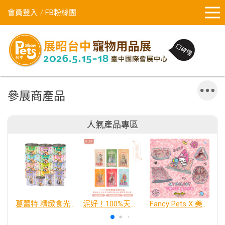
會員登入
FB粉絲團
參展商產品
人氣產品專區
葛蕾特 精緻食光 主食貓罐、貓餐包
泥好！100%天然營養蔬果肉泥
Fancy Pets X 美樂蒂 百變造型寵物睡床墊