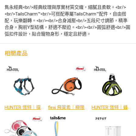
雋永經典<br/>經典紋理與厚實材質交織，細膩且柔軟。<br/>
<br/>TailsCharm™​<br/>可搭配專屬TailsCharm™配件，自由搭
配，玩樂翻轉。<br/><br/>合身減壓<br/>五段尺寸調節，精準
合身。胸前Y型結構，舒適不壓迫。<br/><br/>圓弧舒適<br/>圓
弧扣件設計，貼合寵物身形，穩定且舒適。
相關產品
HUNTER 恆特｜探索防震系列 胸背帶 (多色)
flexi 飛萊希｜極限系列 外出用帶狀伸縮牽繩 (防暴衝專用)
HUNTER 恆特｜蜂巢羽量系列 胸背帶 (多色)