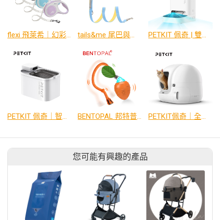
flexi 飛萊希｜幻彩系列 外出用帶狀伸縮牽繩 (多色)
tails&me 尾巴與我｜新經典 犬貓共用標準牽繩 (雙色)
PETKIT 佩奇 | 雙子星智能寵物餵食器攝影版
PETKIT 佩奇｜智能寵物循環活水機MAX(真無線)
BENTOPAL 邦特普｜LED智能跑跑胡蘿蔔
PETKIT佩奇｜全自動智能貓砂機MAX2
您可能有興趣的產品