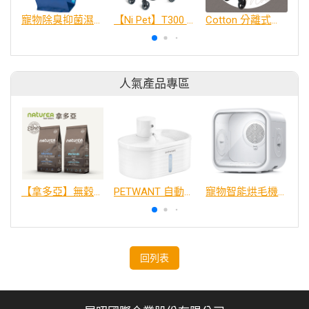
寵物除臭抑菌濕紙巾／30抽【加購４包100】
【Ni Pet】T300 分離式寵物推車 (可搭三鐵)
Cotton 分離式寵物推車 - 摩卡棕 Mocha
人氣產品專區
【拿多亞】無穀低敏 犬糧
PETWANT 自動感應無線寵物飲水機 W4-L
寵物智能烘毛機75L
回列表