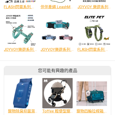
FLASH閃電系列 運動牽繩 180CM
伴伴牽繩 LeashMate
JOYVOY 樂遊系列 旅遊牽繩
JOYVOY樂遊系列 貓用工字胸背
JOYVOY樂遊系列 貓用頸圈(安全扣)
FLASH閃電系列 貓兔用工字胸背
您可能有興趣的產品
寵物除臭抑菌濕紙巾／30抽【加購４包100】
Toffee 輕便型寵物推車 - 卡其棕 Khaki
寵物四輪拉桿箱 蘇格蘭紋(L)