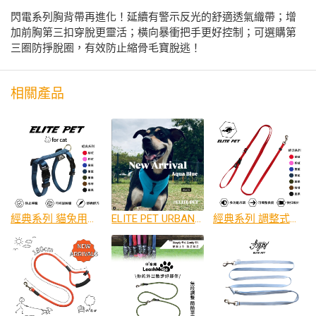
閃電系列胸背帶再進化！延續有警示反光的舒適透氣織帶；增
加前胸第三扣穿脫更靈活；橫向暴衝把手更好控制；可選購第
三圈防掙脫圈，有效防止縮骨毛寶脫逃！
相關產品
經典系列 貓兔用胸背帶
ELITE PET URBAN HARNESS 包覆式胸背帶
經典系列 調整式牽繩 XS