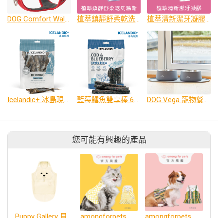
DOG Comfort Walk Pro 胸背帶(防暴衝旗艦款) 尺寸: XS~XL
植萃鎮靜舒柔乾洗慕斯(犬用)
植萃清新潔牙凝膠(犬貓適用)
Icelandic+ 冰島現撈 原肉鯡魚乾-犬貓適用
藍莓鱈魚雙享棒 6支裝
DOG Vega 寵物餐碗、餐碗墊
您可能有興趣的產品
Puppy Gallery 貝爾熊涼感背心
amongforpets 胸背衣與牽繩
amongforpets 胸背衣與牽繩