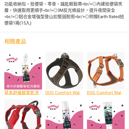
功能收納包，拾便袋、零食、鑰匙輕鬆帶<br/>◎內建拾便袋夾
層，快速取用更順手<br/>◎3M反光條設計，提升夜間安全
<br/>◎鋁合金增強型登山扣堅固耐用<br/>◎附贈Earth Rated拾
便袋1捲(15入)
相關產品
草本舒緩腳掌乾洗慕斯 (犬貓適用)
DOG Comfort Walk Go 胸背帶(中小型犬專用) 尺寸: XXS~M
DOG Comfort Walk Air 胸背帶 (戶外運動首選) 尺寸: XS~XL