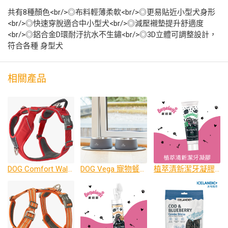
共有8種顏色<br/>◎布料輕薄柔軟<br/>◎更易貼近小型犬身形
<br/>◎快速穿脫適合中小型犬<br/>◎減壓襯墊提升舒適度
<br/>◎鋁合⾦D環耐汙抗水不⽣鏽<br/>◎3D立體可調整設計，
符合各種 身型犬
相關產品
DOG Comfort Walk Pro 胸背帶(防暴衝旗艦款) 尺寸: XS~XL
DOG Vega 寵物餐碗、餐碗墊
植萃清新潔牙凝膠(犬貓適用)