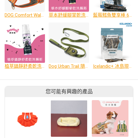
DOG Comfort Walk Air 胸背帶 (戶外運動首選) 尺寸: XS~XL
草本舒緩腳掌乾洗慕斯 (犬貓適用)
藍莓鱈魚雙享棒 6支裝
植萃鎮靜舒柔乾洗慕斯(犬用)
Dog Urban Trail 隨行包牽繩 尺寸: S、L
Icelandic+ 冰島現撈 原肉鯡魚乾-犬貓適用
您可能有興趣的產品