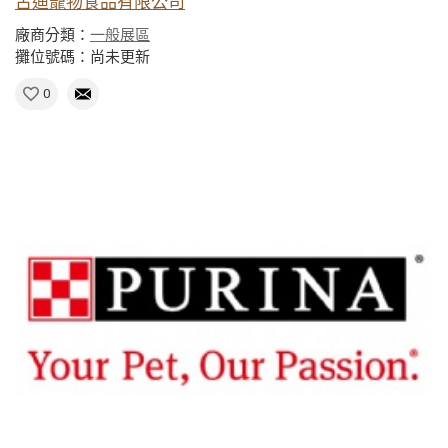
古迪寵物食品有限公司
廠商分類：
一般展區
攤位號碼：尚未更新
0