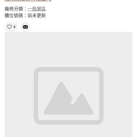
廠商分類：
一般展區
攤位號碼：尚未更新
4