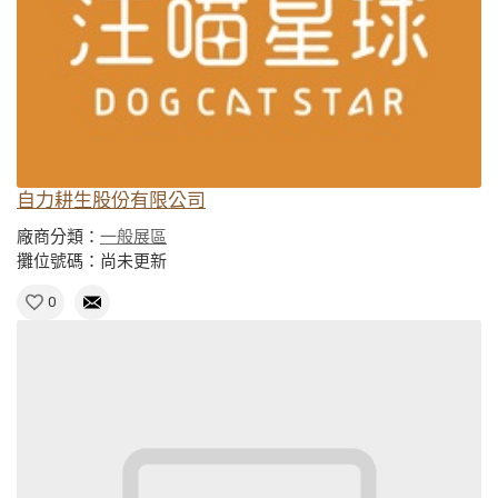
自力耕生股份有限公司
廠商分類：
一般展區
攤位號碼：尚未更新
0