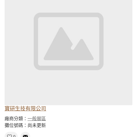
寶研生技有限公司
廠商分類：
一般展區
攤位號碼：尚未更新
0