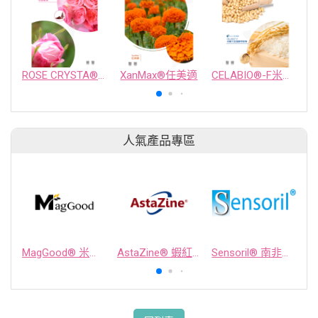
ROSE CRYSTA®玫顏敏素
XanMax®任美適
CELABIO®-F米糠大豆發酵萃取物
人氣產品專區
MagGood® 米源鎂® 米糠濃縮物
AstaZine® 蝦紅素
Sensoril® 南非醉茄萃取物