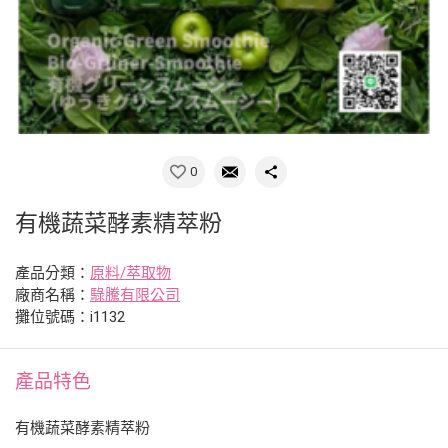
0
有機蔬菜酵素精萃粉
產品分類：
原料/萃取物
廠商名稱：
騄騰有限公司
攤位號碼：i1132
產品特色
有機蔬菜酵素精萃粉