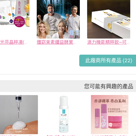
葉黃素光亮晶粹凍(魅麗版)~可ODM貼牌
孅窈束素纖益酵果凍~可ODM貼牌
滴力機能精粹飲~可ODM貼牌
此廠商所有產品 (22)
您可能有興趣的產品