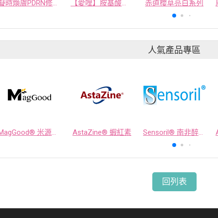
凝時煥膚PDRN修護精華
【愛哩】胺基酸潔顏慕斯
赤道櫻草亮白系列
人氣產品專區
MagGood® 米源鎂® 米糠濃縮物
AstaZine® 蝦紅素
Sensoril® 南非醉茄萃取物
回列表