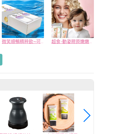
微笑順暢精粹飲~可ODM貼牌
超食-動姿膠原嫩嫩粉~可ODM貼牌