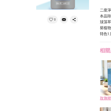
二度
本品除
0
球藻萃
葵植物
特色1
相關