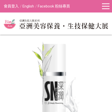
會員登入
English
Facebook 粉絲專頁