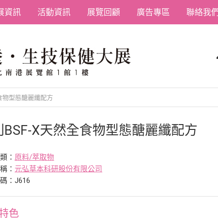
展資訊
活動資訊
展覽回顧
廣告專區
聯絡我
全食物型態醣麗纖配方
利BSF-X天然全食物型態醣麗纖配方
分類：
原料/萃取物
名稱：
元弘草本科研股份有限公司
碼：J616
特色