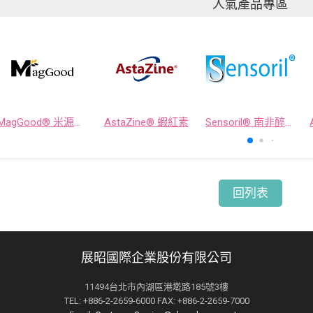
人氣產品專區
MagGood® 米源鎂® 米糠濃縮物
AstaZine® 蝦紅素
Sensoril® 南非醉茄萃取物
回列表
展昭國際企業股份有限公司
11494台北市內湖區港墘路185號3樓
TEL: +886-2-2659-6000 FAX: +886-2-2659-7000