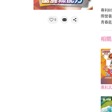
專利B
際營
0
青春
相關