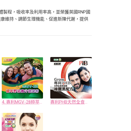
載體製程，吸收率及利用率高，並榮獲英國RNP國
健康維持、調節生理機能、促進新陳代謝，提供
4. 專利MGV-28極萃野菜青汁蔬菜粉
專利PHB天然全食物型態絲麗黑配方