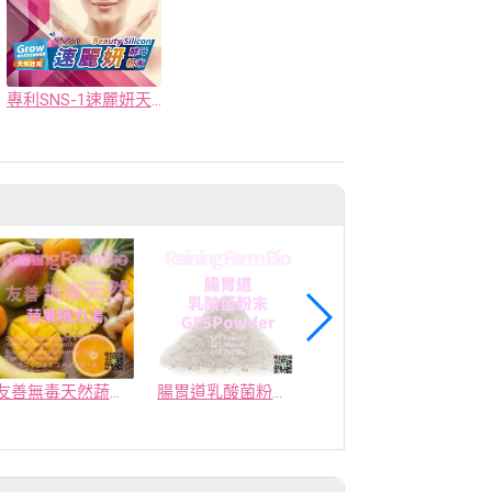
專利SNS-1速麗妍天然全食物型態酵母粉
友善無毒天然蔬果精力湯
腸胃道乳酸菌粉末 GF5 Powder
紅麴粉末