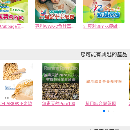
專利S-Cabbage天然全食物型態高麗菜濃縮粉
專利WWK-2魚針草萃取粉
3. 專利Slim-X極纖配方
您可能有興趣的產品
CELABIO®-F米糠大豆發酵萃取物
無毒天然Pure100%有機茶葉金萱烏龍
貓用綜合營養預拌粉