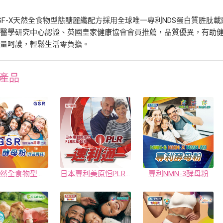
SF-X天然全食物型態醣麗纖配方採用全球唯一專利NDS蛋白質胜肽
養醫學研究中心認證、英國皇家健康協會會員推薦，品質優異，有助
能量呵護，輕鬆生活零負擔。
產品
專利天然全食物型態GSR芸香苷粉
日本專利美原恒PLR紅蚯蚓粉
專利NMN-3酵母粉