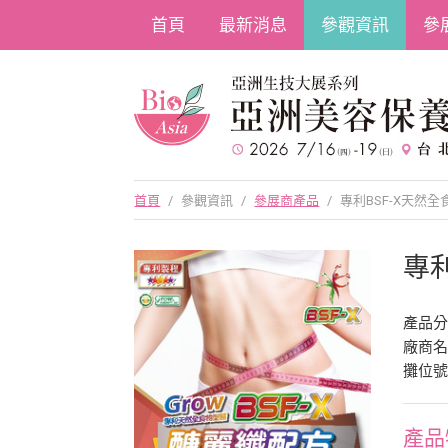
首頁
最新消息
參觀資訊
參
首頁
/
參觀資訊
/
參展商產品
/
專利BSF-X天然
專
產品
廠商
攤位號
產品