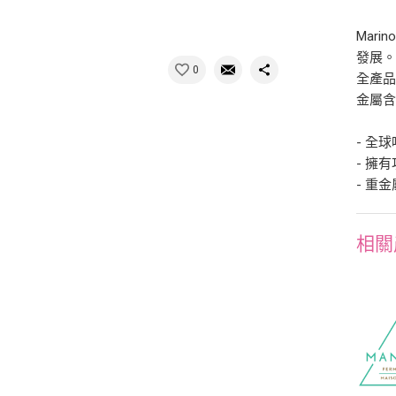
Mar
發展
0
全產品
金屬
- 全
- 擁
- 重
相關