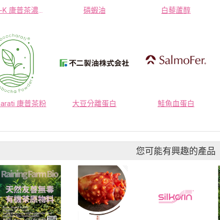
Manna-K 康普茶濃縮液
磷蝦油
白藜蘆醇
harati 康普茶粉
大豆分離蛋白
鮭魚血蛋白
您可能有興趣的產品