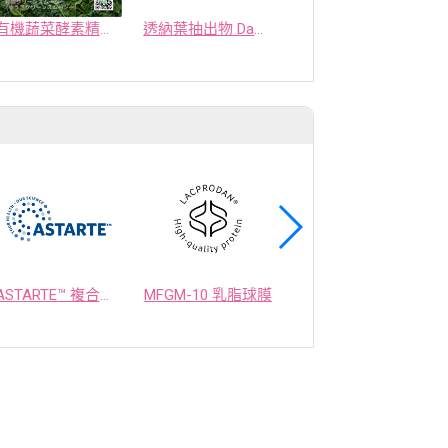
有機蔬菜酵素精萃粉
透納葉抽出物 Damilib
纖姿莓顏覆盆莓有機精萃粉
ASTARTE™ 複合益生菌
MFGM-10 乳脂球膜
OPTIMEALTH 乳酸菌發酵物