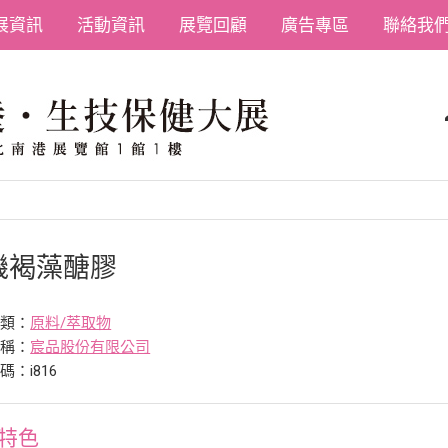
展資訊
活動資訊
展覽回顧
廣告專區
聯絡我
機褐藻醣膠
分類：
原料/萃取物
名稱：
宸品股份有限公司
碼：i816
特色