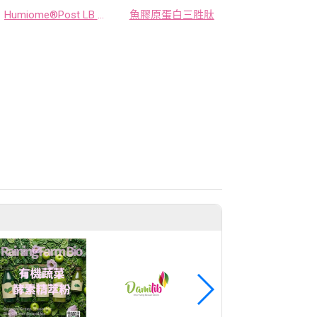
Humiome®Post LB 後生元
魚膠原蛋白三胜肽