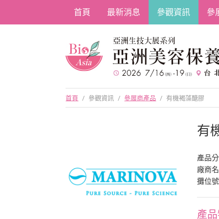
首頁
最新消息
參觀資訊
參
首頁
/
參觀資訊
/
參展商產品
/
有機褐藻醣膠
有
產品
廠商
攤位號
產品