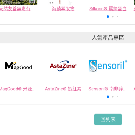
天然友善無毒有機茶原物料
海鞘萃取物
Silkorin® 蠶絲蛋白
人氣產品專區
MagGood® 米源鎂® 米糠濃縮物
AstaZine® 蝦紅素
Sensoril® 南非醉茄萃取物
回列表