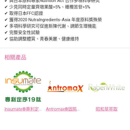
✔ 與日本原料專家Nutrition Act 合作多項科學研究
✔ 少見同時定量齊墩果酸>5%、橄欖苦苷>5%
✔ 取得日本FFC認證
✔ 獲得2020 NutraIngredients-Asia 年度原料獎殊榮
✔ 多項科學研究可促進新陳代謝、調節生理機能
✔ 完整安全性試驗
✔ 協助調整體質、青春美麗、健康維持
相關產品
Insumate®專利定序19肽(苦瓜胜肽)
Antromax®固態培養牛樟芝菌絲體
昭和草萃取