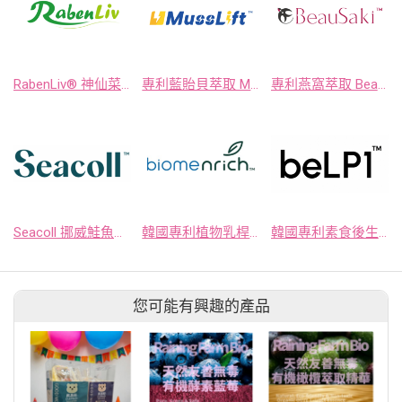
RabenLiv® 神仙菜萃取(含HCP774®)
專利藍貽貝萃取 MussLift™
專利燕窩萃取 BeauSaki™
Seacoll 挪威鮭魚膠原蛋白
韓國專利植物乳桿菌 BiomeNrich™ PRO A055
韓國專利素食後生元 beLP-1
您可能有興趣的產品