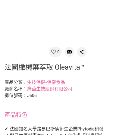
0
法國橄欖葉萃取 Oleavita™
產品分類：
生技保健-保健食品
廠商名稱：
綠茵生技股份有限公司
攤位號碼：J606
產品特色
✔ 法國知名大學路易巴斯德衍生企業Phytodia研發