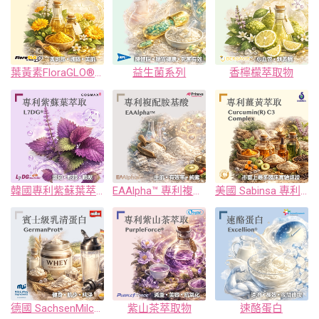
葉黃素FloraGLO® / 玉米黃素ZeaONE® / 沛力肽® 水解酪蛋白胜肽 / Quali®-Blends
益生菌系列
香檸檬萃取物
韓國專利紫蘇葉萃取物
EAAlpha™ 專利複配胺基酸
美國 Sabinsa 專利植萃系列
德國 SachsenMilch 賓士級乳清
紫山茶萃取物
速酪蛋白