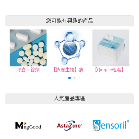
您可能有興趣的產品
膠囊、錠劑
【詠麗生技】詠麗獨家原料/創新肌因工程/EGF修護肌膚專家
【QingJie輕潔】肌膚護理巾/美容巾/洗臉巾-塑膠收納盒(50片)
人氣產品專區