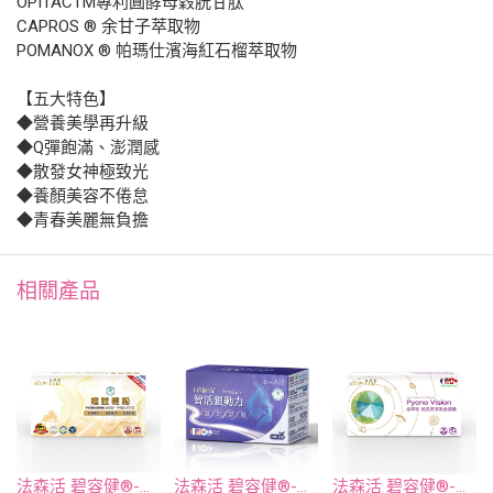
OPITACTM專利圓酵母穀胱甘肽
CAPROS ® 余甘子萃取物
POMANOX ® 帕瑪仕濱海紅石榴萃取物
【五大特色】
◆營養美學再升級
◆Q彈飽滿、澎潤感
◆散發女神極致光
◆養顏美容不倦怠
◆青春美麗無負擔
相關產品
法森活 碧容健®-極致輕鬆松萃錠100毫克
法森活 碧容健®-智活銀動力膠囊
法森活 碧容健®-松萃明晶亮潤澤素食膠囊