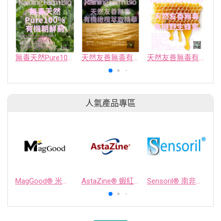
無毒天然Pure100%有機朝鮮薊
天然友善無毒有機橄欖萃取精華
天然友善無毒有機野生蜂蜜
人氣產品專區
MagGood® 米源鎂® 米糠濃縮物
AstaZine® 蝦紅素
Sensoril® 南非醉茄萃取物