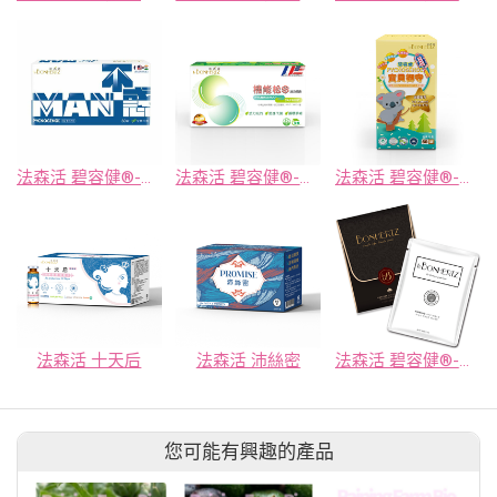
法森活 碧容健®-不惑 MAN POWER錠
法森活 碧容健®-機能松S 活力膠囊
法森活 碧容健®-寶貝御守咀嚼錠
法森活 十天后
法森活 沛絲密
法森活 碧容健®-緊緻水嫩 隱形蠶絲面膜/凍齡激活 生物纖維面膜
您可能有興趣的產品