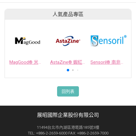
人氣產品專區
MagGood® 米源鎂® 米糠濃縮物
AstaZine® 蝦紅素
Sensoril® 南非醉茄萃取物
回列表
展昭國際企業股份有限公司
11494台北市內湖區港墘路185號3樓
TEL: +886-2-2659-6000 FAX: +886-2-2659-7000