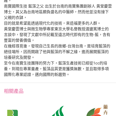
廠。
南寶國際生技 藍藻之父 出生於台南的南寶集團創辦人 黃堂慶雲
博士，其父為台南地區頗負盛名的中醫師，然而他並沒有接下
父親的衣缽，
目的就是希望能透過現代化的技術，來造福更多的人群。
黃堂慶雲博士與微生物學專家東京大學名譽教授渡邊篤博士的
言談中，發現了文獻中所記載至遠古時代即有的生物-藍，含有
豐富的營養價值，
在幾經尋覓後，發現自己生長的故鄉-台灣台南，是培育藍藻的
絕佳場所，因而開啟了他與藍藻的不解之緣，進而展開藍藻的
培養研究及開發。
至今在南寶生技團隊的努力下，藍藻生產技術已經從1cc的培
養，到現在專業量產，藍藻品質更是獲獎無數，並且取得多項
國際化專業認證，邁向國際的新趨勢。
相關產品