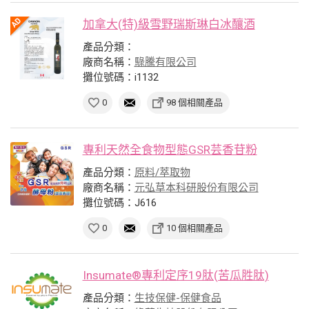
加拿大(特)級雪野瑞斯琳白冰釀酒
產品分類：
廠商名稱：
騄騰有限公司
攤位號碼：i1132
0
98 個相關產品
專利天然全食物型態GSR芸香苷粉
產品分類：
原料/萃取物
廠商名稱：
元弘草本科研股份有限公司
攤位號碼：J616
0
10 個相關產品
Insumate®專利定序19肽(苦瓜胜肽)
產品分類：
生技保健-保健食品