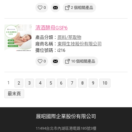
0
2 個相關產品
清酒酵母GSP6
產品分類：
原料/萃取物
廠商名稱：
東翔生技股份有限公司
攤位號碼：i216
0
10 個相關產品
1
2
3
4
5
6
7
8
9
10
最末頁
展昭國際企業股份有限公司
11494台北市內湖區港墘路185號3樓