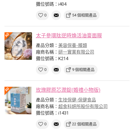
攤位號碼：i404
0
54 個相關產品
太子參環肽逆時煥活油膏面膜
產品分類：
美容保養-膜類
廠商名稱：
研一實業有限公司
攤位號碼：K214
0
9 個相關產品
玫瑰膠原芯潤錠(婚禮小物版)
產品分類：
生技保健-保健食品
廠商名稱：
超食科妍所股份有限公司
攤位號碼：i1431
0
22 個相關產品