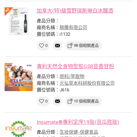
加拿大(特)級雪野瑞斯琳白冰釀酒
產品分類：
廠商名稱：
騄騰有限公司
攤位號碼：i1132
0
98 個相關產品
專利天然全食物型態GSR芸香苷粉
產品分類：
原料/萃取物
廠商名稱：
元弘草本科研股份有限公司
攤位號碼：J616
0
10 個相關產品
Insumate®專利定序19肽(苦瓜胜肽)
產品分類：
生技保健-保健食品