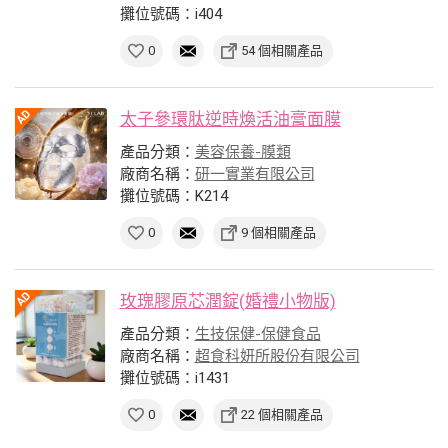
攤位號碼：i404
0
54 個相關產品
太子參環肽逆時煥活油膏面膜
產品分類：
美容保養-膜類
廠商名稱：
研一實業有限公司
攤位號碼：K214
0
9 個相關產品
玫瑰膠原芯潤錠(婚禮小物版)
產品分類：
生技保健-保健食品
廠商名稱：
超食科妍所股份有限公司
攤位號碼：i1431
0
22 個相關產品