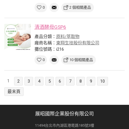
0
2 個相關產品
清酒酵母GSP6
產品分類：
原料/萃取物
廠商名稱：
東翔生技股份有限公司
攤位號碼：i216
0
10 個相關產品
1
2
3
4
5
6
7
8
9
10
最末頁
展昭國際企業股份有限公司
11494台北市內湖區港墘路185號3樓