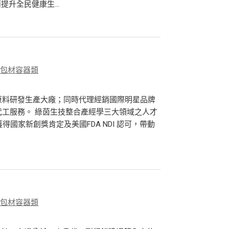
升全民健康生...
、包材容器類
品原料研發生產大廠；同時代理經銷國際明星品牌
計代工服務。 綠茵生技整合產經學三大領域之人才
獲得國家新創獎肯定及美國FDA NDI 認可，帶動
、包材容器類