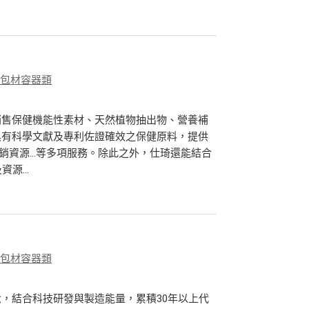
、包材容器類
銷售保健機能性素材、天然植物抽出物、營養補
具有科學文獻及專利佐證確效之保健原料，提供
行銷資源…等多項服務。除此之外，仕琦還能結合
源...
、包材容器類
，結合科技研發與製造能量，累積30年以上代