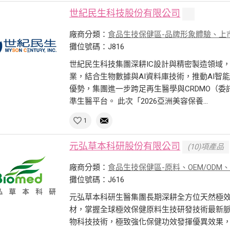
世紀民生科技股份有限公司
廠商分類：
食品生技保健區-品牌形象體驗、上
攤位號碼：J816
世紀民生科技集團深耕IC設計與精密製造領域
業，結合生物數據與AI資料庫技術，推動AI
優勢，集團進一步跨足再生醫學與CRDMO（委
準生醫平台。 此次「2026亞洲美容保養...
1
元弘草本科研股份有限公司
(10)項產品
廠商分類：
食品生技保健區-原料、OEM/ODM
攤位號碼：J616
元弘草本科研生醫集團長期深耕全方位天然極
材，掌握全球極效保健原料生技研發技術最新
物科技技術，極致強化保健功效發揮優異效果