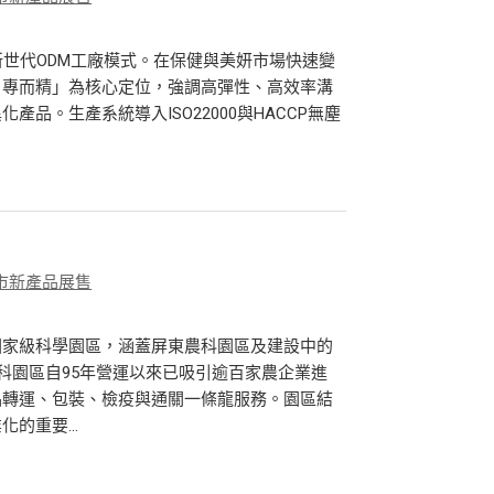
新世代ODM工廠模式。在保健與美妍市場快速變
、專而精」為核心定位，強調高彈性、高效率溝
品。生產系統導入ISO22000與HACCP無塵
市新產品展售
國家級科學園區，涵蓋屏東農科園區及建設中的
科園區自95年營運以來已吸引逾百家農企業進
品轉運、包裝、檢疫與通關一條龍服務。園區結
的重要...