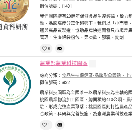
攤位號碼：i1431
我們團隊擁有20餘年保健食品生產經驗，致力
動、品牌高度分眾化趨勢下，我們以「小而美
通與高品質製造，協助品牌快速開發具市場差異化產
管理，生產鋁袋粉包、果凍飲、膠囊、錠劑...
0
農業部農業科技園區
廠商分類：
食品生技保健區-品牌形象體驗、上
攤位號碼：i832
農業科技園區為全國唯一以農業科技為主軸的
桃園農業物流加工園區，總面積約410公頃。農
駐，形成完整產業聚落；桃園園區則打造農產
合政策、科研與完善設施，為臺灣農業科技產業化
1