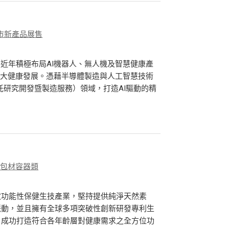
市新產品展售
，近年積極布局AI機器人、無人機及智慧健康產
智能大健康發展。憑藉半導體製造與人工智慧技術
託研究開發暨製造服務）領域，打造AI驅動的精
、包材容器類
效功能性保健生技產業，堅持提供純淨天然素
脈動，並且擁有全球多項突破性創新研發專利生
，成功打造符合各年齡層對健康需求之全方位功