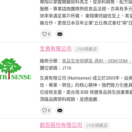
東翔以掌握關鍵原料為主，從原料銷售、配方
服務，專業諮詢團隊熟稔食品法規，亦具有多
效率來滿足客戶所需。 東翔秉持誠信至上，希
廠合作，更是日本百年企業"丘比株式會社”與”日本
0
生資有限公司
(10)項產品
廠商分類：
食品生技保健區-原料、OEM/ODM
攤位號碼：J116
生資有限公司 (Nutrisense) 成立於20
信、專業、熱忱」的核心精神。我們致力引進
位技術支援，是台灣 B2B 保健食品與生技產
頂級品牌原料經銷，並透過嚴...
0
創百股份有限公司
(10)項產品