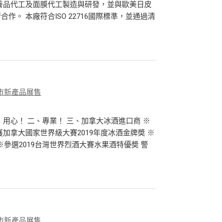
保養品代工及面膜代工製造與研發，並與歐美日皮
。 本廠符合ISO 22716國際標準，並通過清
市新產品展售
用心！ 二、專業！ 三、加拿大冰酒進口商 ※
加拿大國家世界級大賽2019年度冰酒金牌奬 ※
※參選2019台灣世界烈酒大賽水果酒特優奬 警
市新產品展售