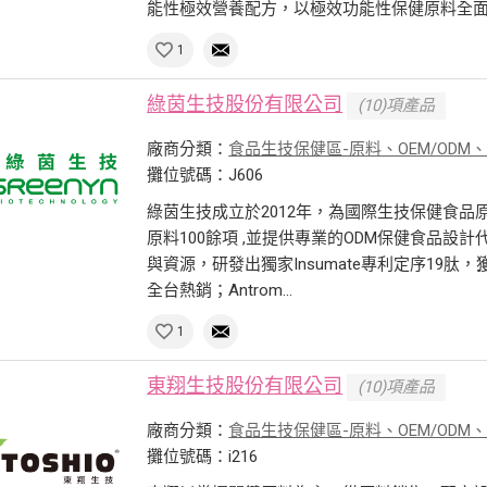
能性極效營養配方，以極效功能性保健原料全面提
1
綠茵生技股份有限公司
(10)項產品
廠商分類：
食品生技保健區-原料、OEM/ODM
攤位號碼：J606
綠茵生技成立於2012年，為國際生技保健食
原料100餘項 ,並提供專業的ODM保健食品設
與資源，研發出獨家Insumate專利定序19肽，
全台熱銷；Antrom...
1
東翔生技股份有限公司
(10)項產品
廠商分類：
食品生技保健區-原料、OEM/ODM
攤位號碼：i216