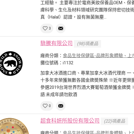
工經驗。 主要專注於電商美妝保養品OEM、
膚科學、生化及材料領域研究團隊保持密切技術合作
真（Halal）認證，設有無菌無塵...
3
騄騰有限公司
(98)項產品
廠商分類：
食品生技保健區-品牌形象體驗、上
攤位號碼：i1132
加拿大冰酒進口商、專業加拿大冰酒代理商 一、
十多年來榮獲無數各國金牌奬殊榮 ※近年更榮獲
參選2019台灣世界烈酒大賽葡萄酒榮獲金牌奬 
語:未成年請勿飲酒
0
超食科妍所股份有限公司
(22)項產品
廠商分類：
食品生技保健區-品牌形象體驗、上