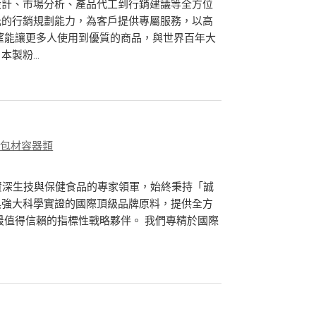
設計、市場分析、產品代工到行銷建議等全方位
元的行銷規劃能力，為客戶提供專屬服務，以高
望能讓更多人使用到優質的商品，與世界百年大
製粉...
、包材容器類
03年，由資深生技與保健食品的專家領軍，始終秉持「誠
具強大科學實證的國際頂級品牌原料，提供全方
業最值得信賴的指標性戰略夥伴。 我們專精於國際