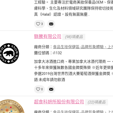
工經驗。 主要專注於電商美妝保養品OEM、
膚科學、生化及材料領域研究團隊保持密切技術合作
真（Halal）認證，設有無菌無塵...
3
騄騰有限公司
(98)項產品
廠商分類：
食品生技保健區-品牌形象體驗、上
攤位號碼：i1132
加拿大冰酒進口商、專業加拿大冰酒代理商 一、
十多年來榮獲無數各國金牌奬殊榮 ※近年更榮獲
參選2019台灣世界烈酒大賽葡萄酒榮獲金牌奬 
語:未成年請勿飲酒
0
超食科妍所股份有限公司
(22)項產品
廠商分類：
食品生技保健區-品牌形象體驗、上