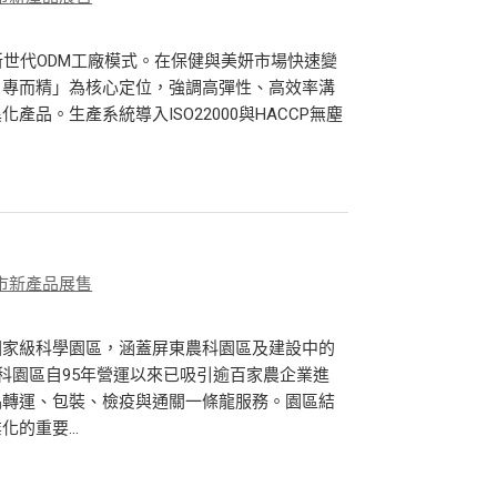
新世代ODM工廠模式。在保健與美妍市場快速變
、專而精」為核心定位，強調高彈性、高效率溝
品。生產系統導入ISO22000與HACCP無塵
市新產品展售
國家級科學園區，涵蓋屏東農科園區及建設中的
科園區自95年營運以來已吸引逾百家農企業進
品轉運、包裝、檢疫與通關一條龍服務。園區結
的重要...