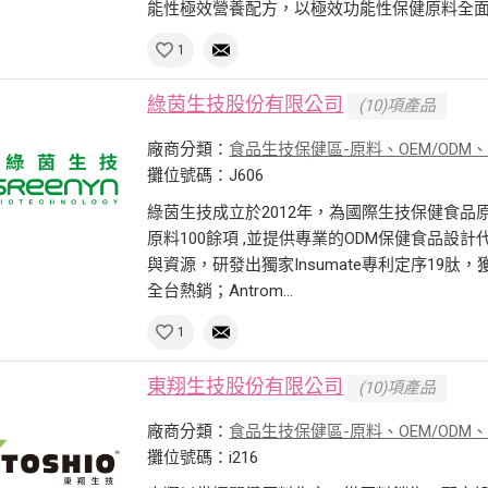
能性極效營養配方，以極效功能性保健原料全面提
1
綠茵生技股份有限公司
(10)項產品
廠商分類：
食品生技保健區-原料、OEM/ODM
攤位號碼：J606
綠茵生技成立於2012年，為國際生技保健食
原料100餘項 ,並提供專業的ODM保健食品設
與資源，研發出獨家Insumate專利定序19肽，
全台熱銷；Antrom...
1
東翔生技股份有限公司
(10)項產品
廠商分類：
食品生技保健區-原料、OEM/ODM
攤位號碼：i216