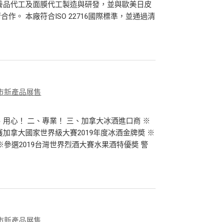
保養品代工及面膜代工製造與研發，並與歐美日皮
。 本廠符合ISO 22716國際標準，並通過清
市新產品展售
用心！ 二、專業！ 三、加拿大冰酒進口商 ※
加拿大國家世界級大賽2019年度冰酒金牌奬 ※
※參選2019台灣世界烈酒大賽水果酒特優奬 警
市新產品展售