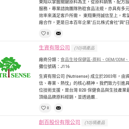
東翔以掌握關鍵原料為主，從原料銷售、配方
服務，專業諮詢團隊熟稔食品法規，亦具有多
效率來滿足客戶所需。 東翔秉持誠信至上，希
廠合作，更是日本百年企業"丘比株式會社”與”日本
0
生資有限公司
(10)項產品
廠商分類：
食品生技保健區-原料、OEM/ODM
攤位號碼：J116
生資有限公司 (Nutrisense) 成立於20
信、專業、熱忱」的核心精神。我們致力引進
位技術支援，是台灣 B2B 保健食品與生技產
頂級品牌原料經銷，並透過嚴...
0
創百股份有限公司
(10)項產品