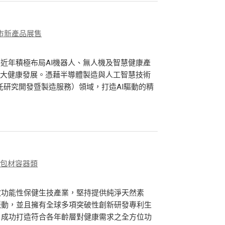
市新產品展售
，近年積極布局AI機器人、無人機及智慧健康產
智能大健康發展。憑藉半導體製造與人工智慧技術
託研究開發暨製造服務）領域，打造AI驅動的精
、包材容器類
效功能性保健生技產業，堅持提供純淨天然素
脈動，並且擁有全球多項突破性創新研發專利生
，成功打造符合各年齡層對健康需求之全方位功