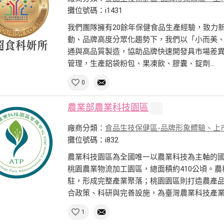
攤位號碼：i1431
我們團隊擁有20餘年保健食品生產經驗，致力
動、品牌高度分眾化趨勢下，我們以「小而美
通與高品質製造，協助品牌快速開發具市場差異化產
管理，生產鋁袋粉包、果凍飲、膠囊、錠劑...
0
農業部農業科技園區
廠商分類：
食品生技保健區-品牌形象體驗、上
攤位號碼：i832
農業科技園區為全國唯一以農業科技為主軸的
桃園農業物流加工園區，總面積約410公頃。農
駐，形成完整產業聚落；桃園園區則打造農產
合政策、科研與完善設施，為臺灣農業科技產業化
1