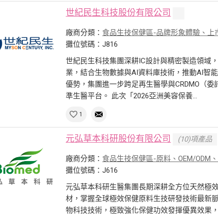
世紀民生科技股份有限公司
廠商分類：
食品生技保健區-品牌形象體驗、上
攤位號碼：J816
世紀民生科技集團深耕IC設計與精密製造領域
業，結合生物數據與AI資料庫技術，推動AI
優勢，集團進一步跨足再生醫學與CRDMO（委
準生醫平台。 此次「2026亞洲美容保養...
1
元弘草本科研股份有限公司
(10)項產品
廠商分類：
食品生技保健區-原料、OEM/ODM
攤位號碼：J616
元弘草本科研生醫集團長期深耕全方位天然極
材，掌握全球極效保健原料生技研發技術最新
物科技技術，極致強化保健功效發揮優異效果