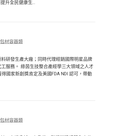
升全民健康生...
、包材容器類
品原料研發生產大廠；同時代理經銷國際明星品牌
計代工服務。 綠茵生技整合產經學三大領域之人才
獲得國家新創獎肯定及美國FDA NDI 認可，帶動
、包材容器類