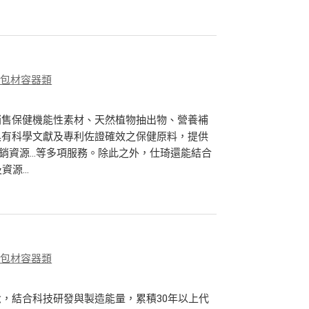
、包材容器類
銷售保健機能性素材、天然植物抽出物、營養補
具有科學文獻及專利佐證確效之保健原料，提供
行銷資源…等多項服務。除此之外，仕琦還能結合
源...
、包材容器類
，結合科技研發與製造能量，累積30年以上代