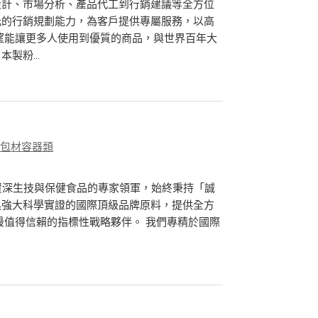
設計、市場分析、產品代工到行銷建議等全方位
元的行銷規劃能力，為客戶提供專屬服務，以高
望能讓更多人使用到優質的商品，與世界百年大
製粉...
、包材容器類
03年，由資深生技與保健食品的專家領軍，始終秉持「誠
具強大科學實證的國際頂級品牌原料，提供全方
業最值得信賴的指標性戰略夥伴。 我們專精於國際