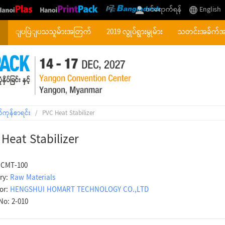
ဝင်ရောက်ရန်
English
်
ျပပြဲျပသသူမ်ားအတြက်
2019 လွုပ်ရွားမွုမ်ား
သတင်းအခ်က်
်ကုန်စာရင်း
/
PVC Heat Stabilizer
Heat Stabilizer
 CMT-100
ry:
Raw Materials
tor:
HENGSHUI HOMART TECHNOLOGY CO.,LTD
No: 2-010