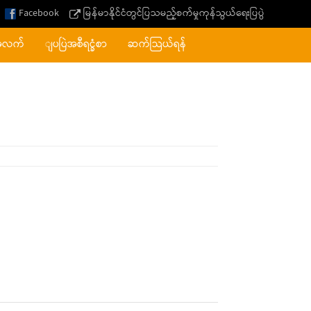
Facebook
မြန်မာနိုင်ငံတွင်ပြသမည့်စက်မှုကုန်သွယ်ရေးပြပွဲ
အလက်
ျပပြဲအစီရင္ခံစာ
ဆက်သြယ်ရန်