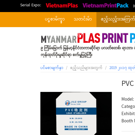
Serial Expo:
ပင္မစာမ်က္နွာ
သတင်းမ်ာ
ဧည့်သည္မ်ားအတြက
တစ်ပြိုင်တည်းဖြစ်ရပ်
ပင်မစာမျက်နှာ
/
ဧည့်သည်များအတွက်
/
2019 ၂၀၁၇ ထုတ
PVC 
Model:
Catego
Exhibi
Booth 