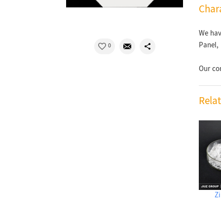
Chara
We have
Panel,
0
Our co
Rela
Zi