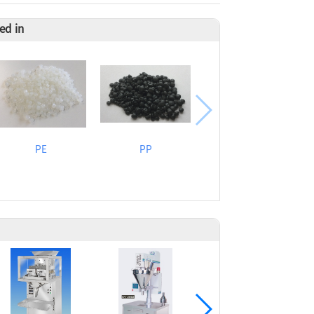
ed in
PE
PP