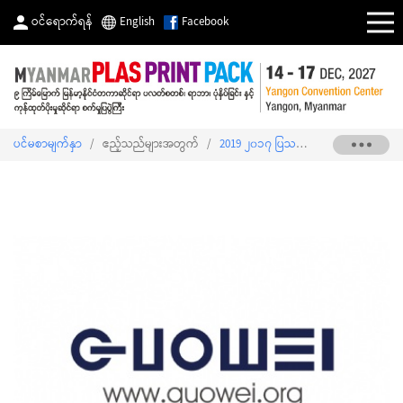
ဝင်ရောက်ရန်
English
Facebook
ပင်မစာမျက်နှာ
/
ဧည့်သည်များအတွက်
/
2019 ၂၀၁၇ ပြသသူစာရင်း
/
ZHEJIANG