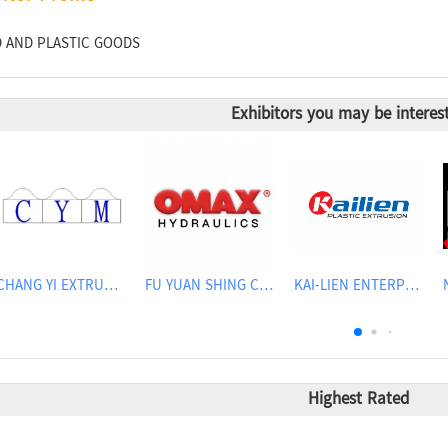
 AND PLASTIC GOODS
Exhibitors you may be interes
CHANG YI EXTRUSION MACHINERY CO., LTD.
FU YUAN SHING CO., LTD.
KAI-LIEN ENTERPRISE CO., LTD.
Highest Rated