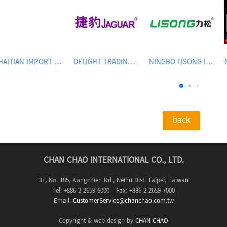
HAITIAN IMPORT & EXPORT CO., LTD.
DELIGHT TRADING CO.,LTD
NINGBO LISONG INJECTION MOLDING TECHNOLOGY CO.,LTD
back
CHAN CHAO INTERNATIONAL CO., LTD.
3F, No. 185, Kangchien Rd., Neihu Dist. Taipei, Taiwan
Tel: +886-2-2659-6000 Fax: +886-2-2659-7000
Email:
CustomerService@chanchao.com.tw
Copyright & web design by
CHAN CHAO