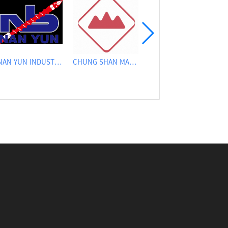
NAN YUN INDUSTRIAL CO., LTD.
CHUNG SHAN MACHINERY WORKS CO., LTD..
TAYI YEH MACHINERY CO., LTD.