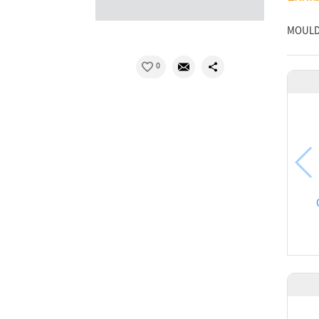
MOULD
0