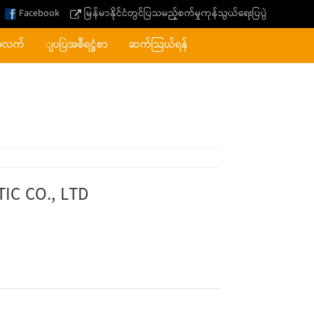
Facebook
မြန်မာနိုင်ငံတွင်ပြသမည့်စက်မှုကုန်သွယ်ရေးပြပွဲ
အလက်
ျပပြဲအစီရင္ခံစာ
ဆက်သြယ်ရန်
C CO., LTD