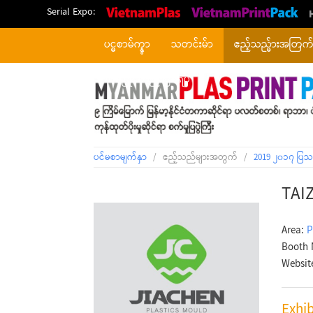
Serial Expo:
ပင္မစာမ်က္နွာ
သတင်းမ်ာ
ဧည့်သည္မ်ားအတြက
တစ်ပြိုင်တည်းဖြစ်ရပ်
ပင်မစာမျက်နှာ
/
ဧည့်သည်များအတွက်
/
2019 ၂၀၁၇ ပြသ
TAI
Area:
P
Booth 
Websit
Exhib