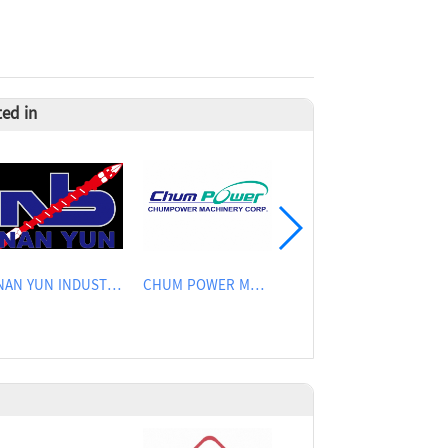
ted in
NAN YUN INDUSTRIAL CO., LTD.
CHUM POWER MACHINERY CORP.
CHEN YU PLASTIC MACHINE CO., LTD.