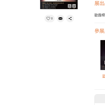
展出
歐霖
0
參展