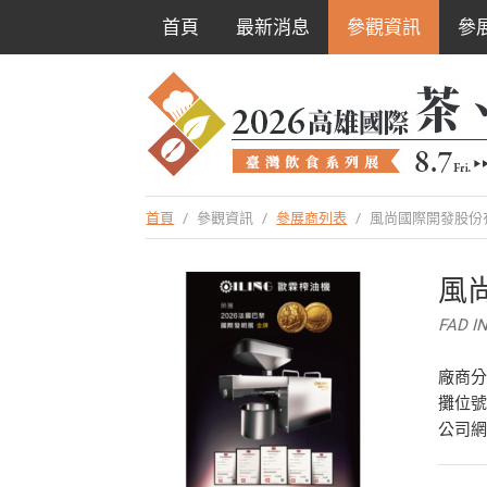
首頁
最新消息
參觀資訊
參
首頁
/
參觀資訊
/
參展商列表
/
風尚國際開發股份
風
FAD I
廠商
攤位號
公司