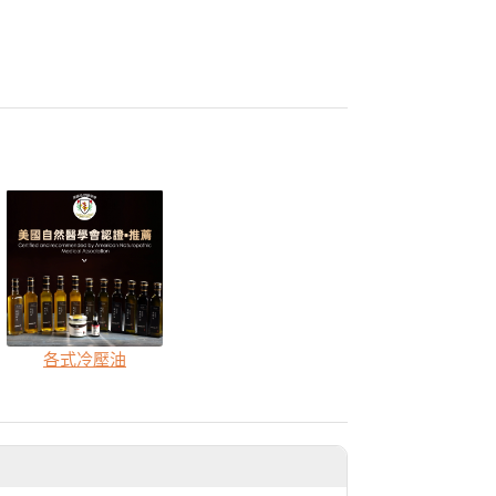
各式冷壓油
商