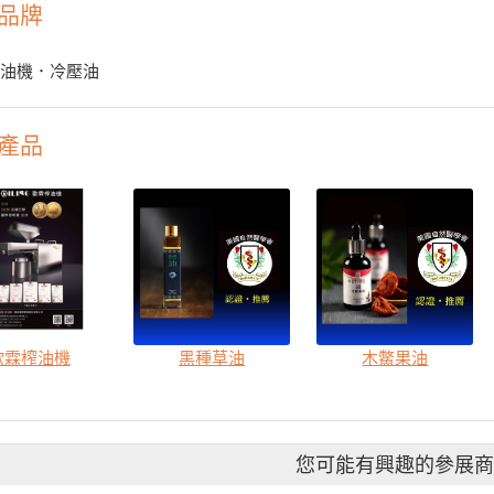
品牌
榨油機．冷壓油
產品
歐霖榨油機
黑種草油
木鱉果油
您可能有興趣的參展