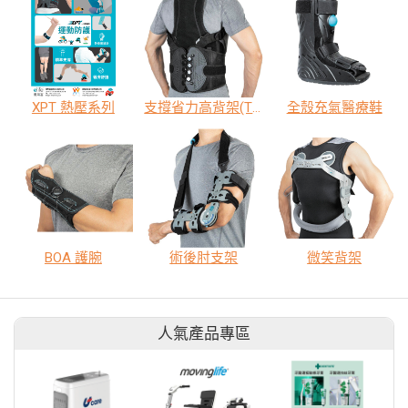
XPT 熱壓系列
支撐省力高背架(T6-S1)
全殼充氣醫療鞋
BOA 護腕
術後肘支架
微笑背架
人氣產品專區