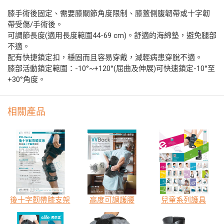
膝手術後固定、需要膝關節角度限制、膝蓋側腹韌帶或十字韌
帶受傷/手術後。
可調節長度(適用長度範圍44-69 cm)。舒適的海綿墊，避免腿部
不適。
配有快捷鎖定扣，穩固而且容易穿戴，減輕病患穿脫不適。
膝部活動鎖定範圍：-10°~+120°(屈曲及伸展)可快速鎖定-10°至
+30°角度。
相關產品
後十字韌帶膝支架
高度可調護腰
兒童系列護具