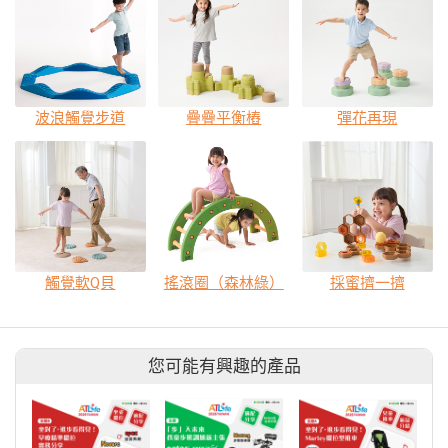
波浪觸覺步道
疊疊平衡樁
彈花再現
觸覺軟Q貝
搖滾圈（森林綠）
採蜜擠一擠
您可能有興趣的產品