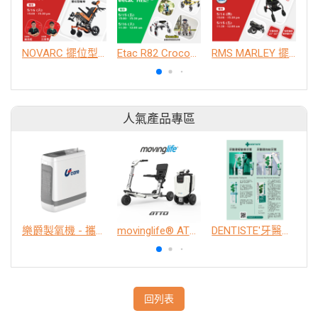
NOVARC 擺位型輪椅
Etac R82 Crocodile 姿勢控制型助步車 / Mustang 軀幹支撐型步態訓練器【講座時間】5/15(五) 15:00-15:30、5/16(六) 11:30-12:00 攤位J區616見!
RMS MARLEY 擺位型推車【新品發表時間】5/14(四) 15:00-15:30、5/15(五) 11:30-12:00 攤位J區616見!
人氣產品專區
樂爵製氧機 - 攜帶型
movinglife® ATTO新世代電動代步車 經典款
DENTISTE'牙醫選極敏感牙膏、抗蛀牙膏
K
回列表