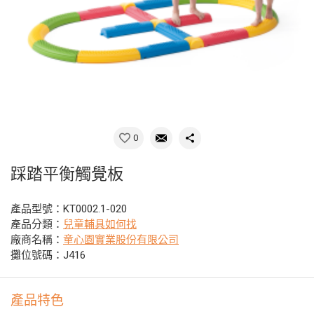
0
踩踏平衡觸覺板
產品型號：KT0002.1-020
產品分類：
兒童輔具如何找
廠商名稱：
童心園實業股份有限公司
攤位號碼：J416
產品特色