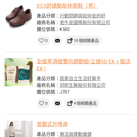
DCS舒適動能休閒鞋（男）
產品分類：
行動問題與如何坐的好
廠商名稱：
老牛皮國際股份有限公司
攤位號碼：K502
0
10 個相關產品
全植萃頂級雙向調節組(立速5D EX + 賦活
EX )
產品分類：
居家自立生活好幫手
廠商名稱：
冠昕生醫股份有限公司
攤位號碼：J707
0
4 個相關產品
氣壓式升降桌
產品分類：
樂活與運動復健