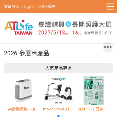
會員登入
English
FB粉絲團
2026 參展商產品
人氣產品專區
樂爵製氧機 - 攜帶型
movinglife® ATTO新世代電動代步車 經典款
DENTISTE'牙醫選極敏感牙膏、抗蛀牙膏
K