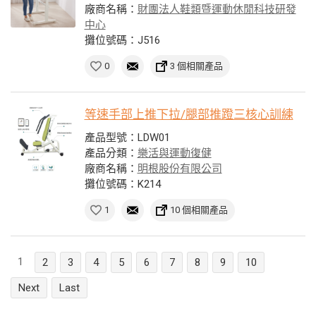
廠商名稱：
財團法人鞋類暨運動休閒科技研發
中心
攤位號碼：J516
0
3 個相關產品
等速手部上推下拉/腿部推蹬三核心訓練
產品型號：LDW01
產品分類：
樂活與運動復健
廠商名稱：
明根股份有限公司
攤位號碼：K214
1
10 個相關產品
1
2
3
4
5
6
7
8
9
10
Next
Last