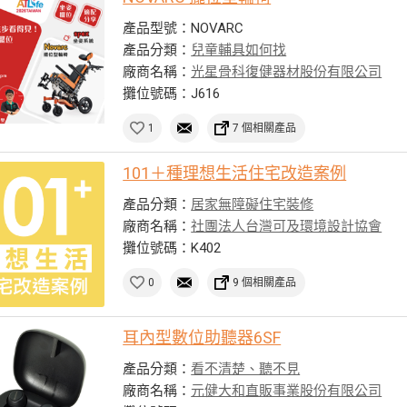
產品型號：NOVARC
產品分類：
兒童輔具如何找
廠商名稱：
光星骨科復健器材股份有限公司
攤位號碼：J616
1
7 個相關產品
101＋種理想生活住宅改造案例
產品分類：
居家無障礙住宅裝修
廠商名稱：
社團法人台灣可及環境設計協會
攤位號碼：K402
0
9 個相關產品
耳內型數位助聽器6SF
產品分類：
看不清楚、聽不見
廠商名稱：
元健大和直販事業股份有限公司