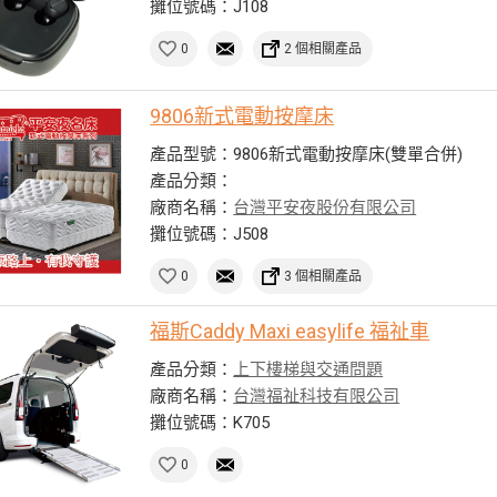
攤位號碼：J108
0
2 個相關產品
9806新式電動按摩床
產品型號：9806新式電動按摩床(雙單合併)
產品分類：
廠商名稱：
台灣平安夜股份有限公司
攤位號碼：J508
0
3 個相關產品
福斯Caddy Maxi easylife 福祉車
產品分類：
上下樓梯與交通問題
廠商名稱：
台灣福祉科技有限公司
攤位號碼：K705
0