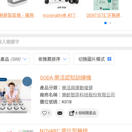
樂爵製氧機 - 攜帶型
movinglife® ATTO新世代電動代步車 經典款
DENTISTE'牙醫選極敏感牙膏、抗蛀牙膏
有產品
(588)
依推薦排序
切換圖片模式
SODA 樂活認知訓練機
產品分類：
樂活與運動復健
廠商名稱：
樂齡智造科技股份有限公司
攤位號碼：K018
1
8 個相關產品
NOVARC 擺位型輪椅