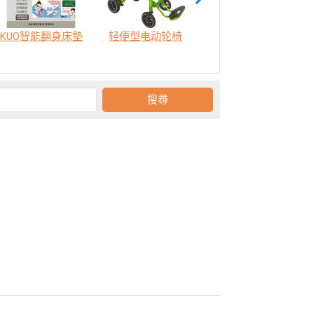
KUO智能翻身床墊
轻便型电动轮椅
SODA 樂活認知訓練機