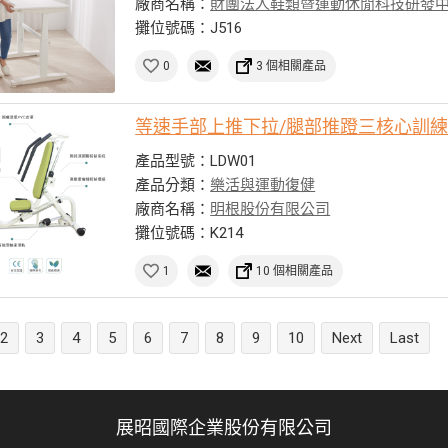
廠商名稱：
財團法人鞋類暨運動休閒科技研發
攤位號碼：J516
0
3 個相關產品
等速手部上推下拉/腿部推蹬三核心訓
產品型號：LDW01
產品分類：
樂活與運動復健
廠商名稱：
明根股份有限公司
攤位號碼：K214
1
10 個相關產品
2
3
4
5
6
7
8
9
10
Next
Last
展昭國際企業股份有限公司