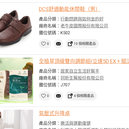
DCS舒適動能休閒鞋（男）
產品分類：
行動問題與如何坐的好
廠商名稱：
老牛皮國際股份有限公司
攤位號碼：K502
0
10 個相關產品
全植萃頂級雙向調節組(立速5D EX + 賦活
產品分類：
居家自立生活好幫手
廠商名稱：
冠昕生醫股份有限公司
攤位號碼：J707
0
4 個相關產品
氣壓式升降桌
產品分類：
樂活與運動復健