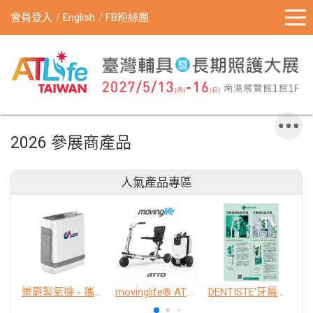
會員登入
English
FB粉絲團
2026 參展商產品
人氣產品專區
樂爵製氧機 - 攜帶型
movinglife® ATTO新世代電動代步車 經典款
DENTISTE'牙醫選極敏感牙膏、抗蛀牙膏
K