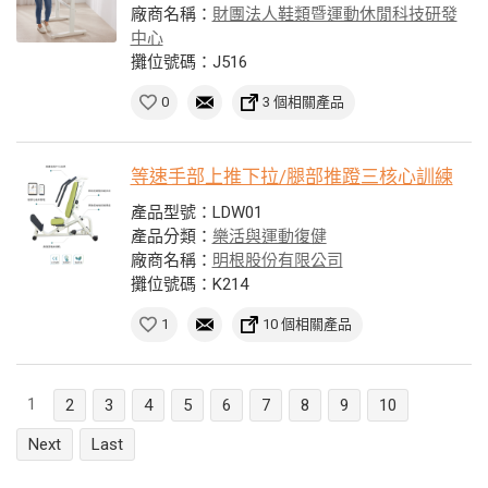
廠商名稱：
財團法人鞋類暨運動休閒科技研發
中心
攤位號碼：J516
0
3 個相關產品
等速手部上推下拉/腿部推蹬三核心訓練
產品型號：LDW01
產品分類：
樂活與運動復健
廠商名稱：
明根股份有限公司
攤位號碼：K214
1
10 個相關產品
1
2
3
4
5
6
7
8
9
10
Next
Last