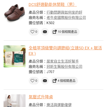
DCS舒適動能休閒鞋（男）
產品分類：
行動問題與如何坐的好
廠商名稱：
老牛皮國際股份有限公司
攤位號碼：K502
0
10 個相關產品
全植萃頂級雙向調節組(立速5D EX + 賦活
EX )
產品分類：
居家自立生活好幫手
廠商名稱：
冠昕生醫股份有限公司
攤位號碼：J707
0
4 個相關產品
氣壓式升降桌
產品分類：
樂活與運動復健