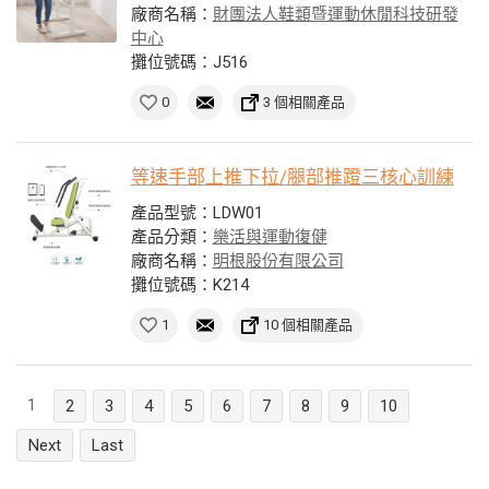
廠商名稱：
財團法人鞋類暨運動休閒科技研發
中心
攤位號碼：J516
0
3 個相關產品
等速手部上推下拉/腿部推蹬三核心訓練
產品型號：LDW01
產品分類：
樂活與運動復健
廠商名稱：
明根股份有限公司
攤位號碼：K214
1
10 個相關產品
1
2
3
4
5
6
7
8
9
10
Next
Last