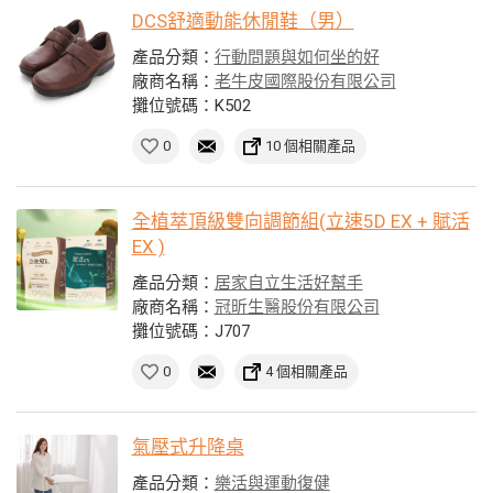
DCS舒適動能休閒鞋（男）
產品分類：
行動問題與如何坐的好
廠商名稱：
老牛皮國際股份有限公司
攤位號碼：K502
0
10 個相關產品
全植萃頂級雙向調節組(立速5D EX + 賦活
EX )
產品分類：
居家自立生活好幫手
廠商名稱：
冠昕生醫股份有限公司
攤位號碼：J707
0
4 個相關產品
氣壓式升降桌
產品分類：
樂活與運動復健