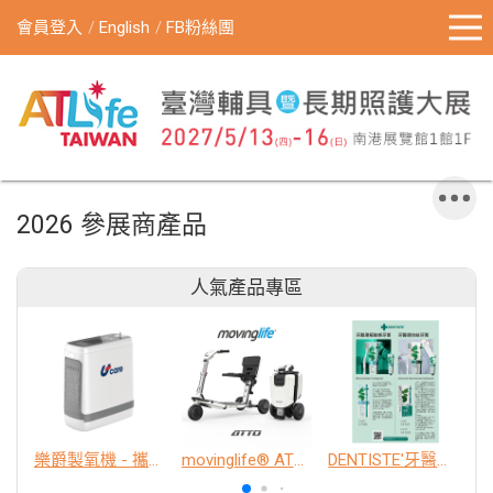
會員登入
English
FB粉絲團
2026 參展商產品
人氣產品專區
樂爵製氧機 - 攜帶型
movinglife® ATTO新世代電動代步車 經典款
DENTISTE'牙醫選極敏感牙膏、抗蛀牙膏
K