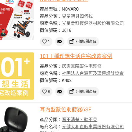
產品型號：NOVARC
產品分類：
兒童輔具如何找
廠商名稱：
光星骨科復健器材股份有限公司
攤位號碼：J616
1
7 個相關產品
101＋種理想生活住宅改造案例
產品分類：
居家無障礙住宅裝修
廠商名稱：
社團法人台灣可及環境設計協會
攤位號碼：K402
0
9 個相關產品
耳內型數位助聽器6SF
產品分類：
看不清楚、聽不見
廠商名稱：
元健大和直販事業股份有限公司