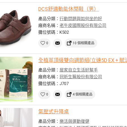
DCS舒適動能休閒鞋（男）
產品分類：
行動問題與如何坐的好
廠商名稱：
老牛皮國際股份有限公司
攤位號碼：K502
0
10 個相關產品
全植萃頂級雙向調節組(立速5D EX + 賦活
產品分類：
居家自立生活好幫手
廠商名稱：
冠昕生醫股份有限公司
攤位號碼：J707
0
4 個相關產品
氣壓式升降桌
產品分類：
樂活與運動復健