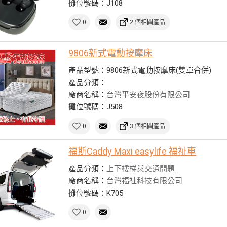
攤位號碼：J108
0
2 個相關產品
9806新式電動按摩床
產品型號：9806新式電動按摩床(雙單合併)
產品分類：
廠商名稱：
台灣平安夜股份有限公司
攤位號碼：J508
0
3 個相關產品
福斯Caddy Maxi easylife 福祉車
產品分類：
上下樓梯與交通問題
廠商名稱：
台灣福祉科技有限公司
攤位號碼：K705
0