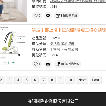
廠商名稱：
財團法人鞋類暨運動休閒科技研發
攤位號碼：J516
0
3 個相關產品
等速手部上推下拉/腿部推蹬三核心訓
產品型號：LDW01
產品分類：
樂活與運動復健
廠商名稱：
明根股份有限公司
攤位號碼：K214
1
10 個相關產品
2
3
4
5
6
7
8
9
10
Next
Last
展昭國際企業股份有限公司