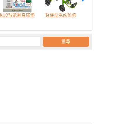
KUO智能翻身床墊
轻便型电动轮椅
SODA 樂活認知訓練機