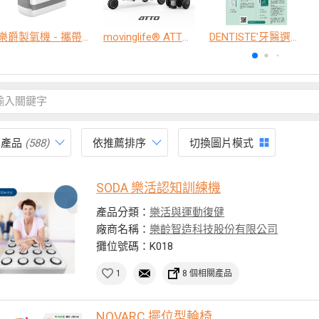
樂爵製氧機 - 攜帶型
movinglife® ATTO新世代電動代步車 經典款
DENTISTE'牙醫選極敏感牙膏、抗蛀牙膏
有產品
(588)
依推薦排序
切換圖片模式
SODA 樂活認知訓練機
產品分類：
樂活與運動復健
廠商名稱：
樂齡智造科技股份有限公司
攤位號碼：K018
1
8 個相關產品
NOVARC 擺位型輪椅