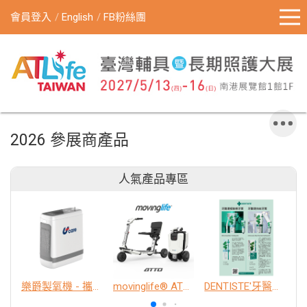
會員登入
English
FB粉絲團
2026 參展商產品
人氣產品專區
樂爵製氧機 - 攜帶型
movinglife® ATTO新世代電動代步車 經典款
DENTISTE'牙醫選極敏感牙膏、抗蛀牙膏
K