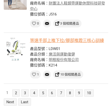
廠商名稱：
財團法人鞋類暨運動休閒科技研發
中心
攤位號碼：J516
0
3 個相關產品
等速手部上推下拉/腿部推蹬三核心訓練
產品型號：LDW01
產品分類：
樂活與運動復健
廠商名稱：
明根股份有限公司
攤位號碼：K214
1
10 個相關產品
1
2
3
4
5
6
7
8
9
10
Next
Last