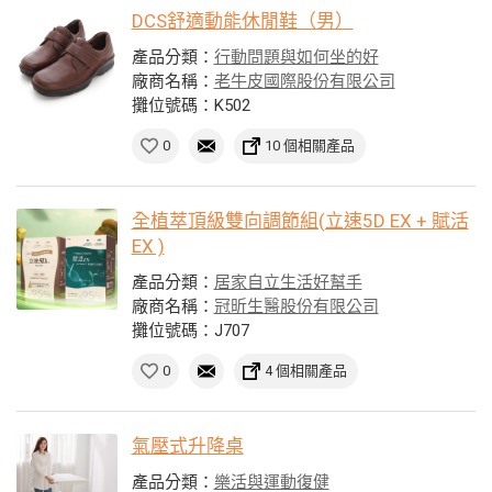
DCS舒適動能休閒鞋（男）
產品分類：
行動問題與如何坐的好
廠商名稱：
老牛皮國際股份有限公司
攤位號碼：K502
0
10 個相關產品
全植萃頂級雙向調節組(立速5D EX + 賦活
EX )
產品分類：
居家自立生活好幫手
廠商名稱：
冠昕生醫股份有限公司
攤位號碼：J707
0
4 個相關產品
氣壓式升降桌
產品分類：
樂活與運動復健