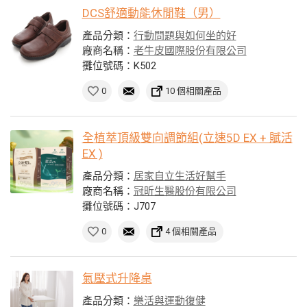
DCS舒適動能休閒鞋（男）
產品分類：
行動問題與如何坐的好
廠商名稱：
老牛皮國際股份有限公司
攤位號碼：K502
0
10 個相關產品
全植萃頂級雙向調節組(立速5D EX + 賦活
EX )
產品分類：
居家自立生活好幫手
廠商名稱：
冠昕生醫股份有限公司
攤位號碼：J707
0
4 個相關產品
氣壓式升降桌
產品分類：
樂活與運動復健