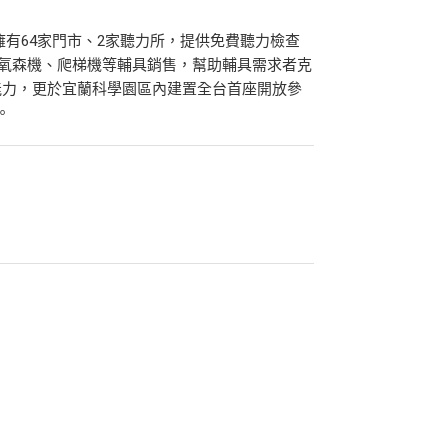
擁有64家門市、2家聽力所，提供免費聽力檢查
與氧森機、爬梯機等輔具銷售，幫助輔具需求者克
能力，更於宜蘭科學園區內建置全台首座開放參
。