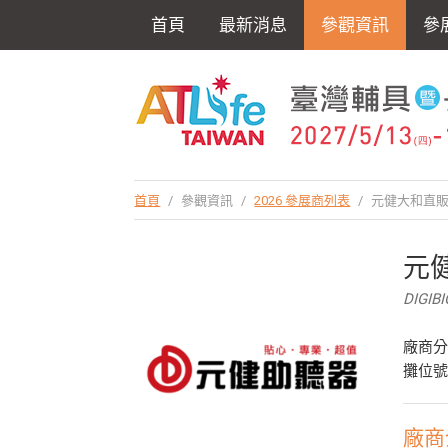
首頁
最新消息
參觀資訊
參
首頁
/
參觀資訊
/
2026 參展商列表
/
元健大和直販
元
DIGIBI
廠商
攤位號
廠商