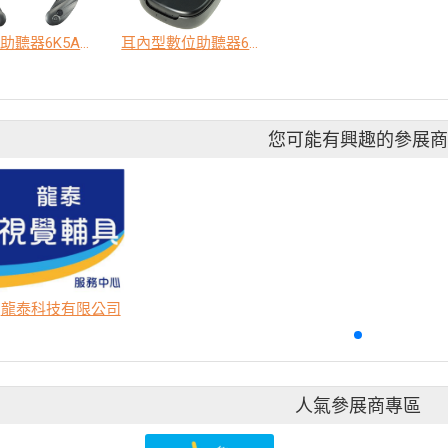
脖掛型助聽器6K5A旗艦版
耳內型數位助聽器6SF
您可能有興趣的參展
龍泰科技有限公司
人氣參展商專區