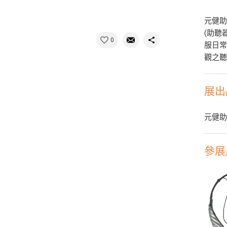
元健助
(助聽
0
服日
觀之聽
展出
元健
參展