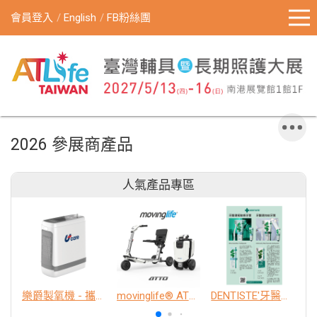
會員登入
English
FB粉絲團
2026 參展商產品
人氣產品專區
樂爵製氧機 - 攜帶型
movinglife® ATTO新世代電動代步車 經典款
DENTISTE'牙醫選極敏感牙膏、抗蛀牙膏
K