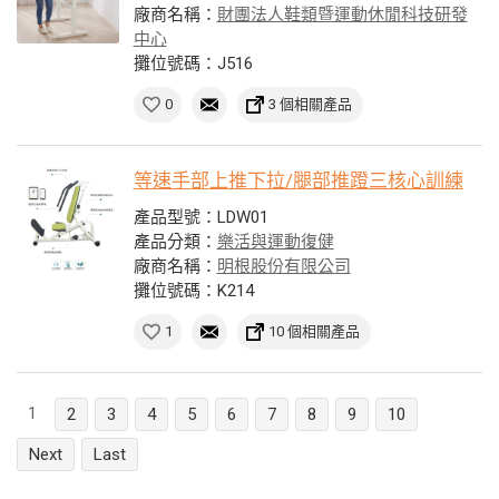
廠商名稱：
財團法人鞋類暨運動休閒科技研發
中心
攤位號碼：J516
0
3 個相關產品
等速手部上推下拉/腿部推蹬三核心訓練
產品型號：LDW01
產品分類：
樂活與運動復健
廠商名稱：
明根股份有限公司
攤位號碼：K214
1
10 個相關產品
1
2
3
4
5
6
7
8
9
10
Next
Last