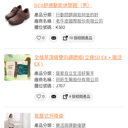
DCS舒適動能休閒鞋（男）
產品分類：
行動問題與如何坐的好
廠商名稱：
老牛皮國際股份有限公司
攤位號碼：K502
0
10 個相關產品
全植萃頂級雙向調節組(立速5D EX + 賦活
EX )
產品分類：
居家自立生活好幫手
廠商名稱：
冠昕生醫股份有限公司
攤位號碼：J707
0
4 個相關產品
氣壓式升降桌
產品分類：
樂活與運動復健