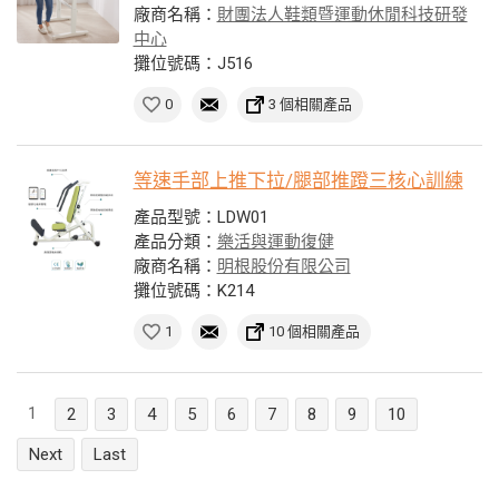
廠商名稱：
財團法人鞋類暨運動休閒科技研發
中心
攤位號碼：J516
0
3 個相關產品
等速手部上推下拉/腿部推蹬三核心訓練
產品型號：LDW01
產品分類：
樂活與運動復健
廠商名稱：
明根股份有限公司
攤位號碼：K214
1
10 個相關產品
1
2
3
4
5
6
7
8
9
10
Next
Last