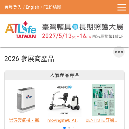
會員登入
English
FB粉絲團
2026 參展商產品
人氣產品專區
樂爵製氧機 - 攜帶型
movinglife® ATTO新世代電動代步車 經典款
DENTISTE'牙醫選極敏感牙膏、抗蛀牙膏
K