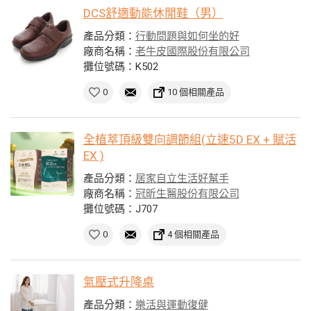
DCS舒適動能休閒鞋（男）
產品分類：
行動問題與如何坐的好
廠商名稱：
老牛皮國際股份有限公司
攤位號碼：K502
0
10 個相關產品
全植萃頂級雙向調節組(立速5D EX + 賦活
EX )
產品分類：
居家自立生活好幫手
廠商名稱：
冠昕生醫股份有限公司
攤位號碼：J707
0
4 個相關產品
氣壓式升降桌
產品分類：
樂活與運動復健