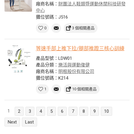
廠商名稱：
財團法人鞋類暨運動休閒科技研發
中心
攤位號碼：J516
0
3 個相關產品
等速手部上推下拉/腿部推蹬三核心訓練
產品型號：LDW01
產品分類：
樂活與運動復健
廠商名稱：
明根股份有限公司
攤位號碼：K214
1
10 個相關產品
1
2
3
4
5
6
7
8
9
10
Next
Last