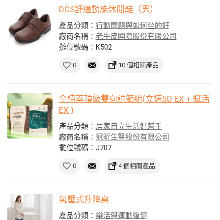
DCS舒適動能休閒鞋（男）
產品分類：
行動問題與如何坐的好
廠商名稱：
老牛皮國際股份有限公司
攤位號碼：K502
0
10 個相關產品
全植萃頂級雙向調節組(立速5D EX + 賦活
EX )
產品分類：
居家自立生活好幫手
廠商名稱：
冠昕生醫股份有限公司
攤位號碼：J707
0
4 個相關產品
氣壓式升降桌
產品分類：
樂活與運動復健