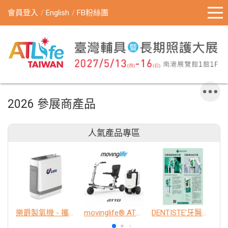
會員登入
English
FB粉絲團
2026 參展商產品
人氣產品專區
樂爵製氧機 - 攜帶型
movinglife® ATTO新世代電動代步車 經典款
DENTISTE'牙醫選極敏感牙膏、抗蛀牙膏
K