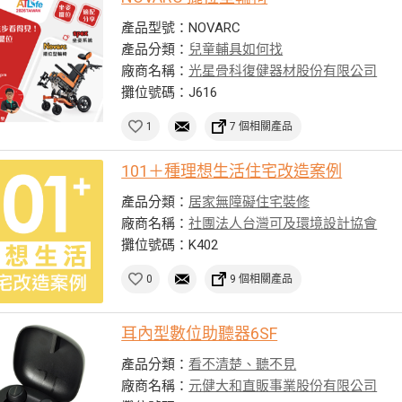
產品型號：NOVARC
產品分類：
兒童輔具如何找
廠商名稱：
光星骨科復健器材股份有限公司
攤位號碼：J616
1
7 個相關產品
101＋種理想生活住宅改造案例
產品分類：
居家無障礙住宅裝修
廠商名稱：
社團法人台灣可及環境設計協會
攤位號碼：K402
0
9 個相關產品
耳內型數位助聽器6SF
產品分類：
看不清楚、聽不見
廠商名稱：
元健大和直販事業股份有限公司