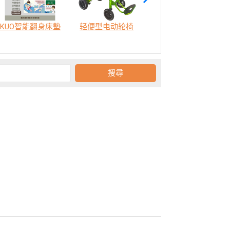
KUO智能翻身床墊
轻便型电动轮椅
SODA 樂活認知訓練機