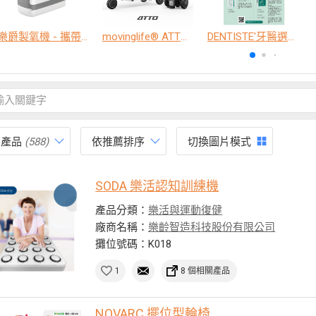
樂爵製氧機 - 攜帶型
movinglife® ATTO新世代電動代步車 經典款
DENTISTE'牙醫選極敏感牙膏、抗蛀牙膏
有產品
(588)
依推薦排序
切換圖片模式
SODA 樂活認知訓練機
產品分類：
樂活與運動復健
廠商名稱：
樂齡智造科技股份有限公司
攤位號碼：K018
1
8 個相關產品
NOVARC 擺位型輪椅