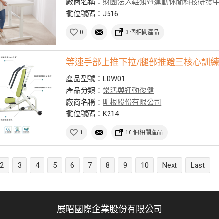
廠商名稱：
財團法人鞋類暨運動休閒科技研發
攤位號碼：J516
0
3 個相關產品
等速手部上推下拉/腿部推蹬三核心訓
產品型號：LDW01
產品分類：
樂活與運動復健
廠商名稱：
明根股份有限公司
攤位號碼：K214
1
10 個相關產品
2
3
4
5
6
7
8
9
10
Next
Last
展昭國際企業股份有限公司