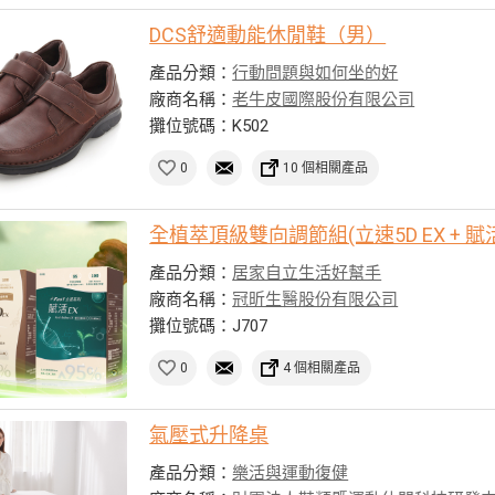
DCS舒適動能休閒鞋（男）
產品分類：
行動問題與如何坐的好
廠商名稱：
老牛皮國際股份有限公司
攤位號碼：K502
0
10 個相關產品
全植萃頂級雙向調節組(立速5D EX + 賦活
產品分類：
居家自立生活好幫手
廠商名稱：
冠昕生醫股份有限公司
攤位號碼：J707
0
4 個相關產品
氣壓式升降桌
產品分類：
樂活與運動復健