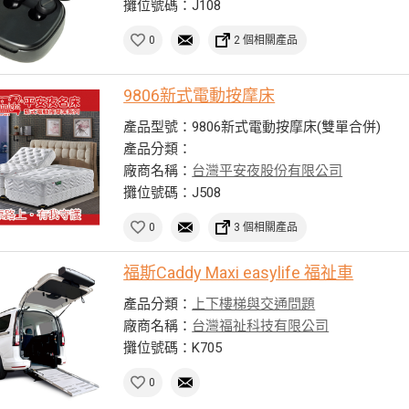
攤位號碼：J108
0
2 個相關產品
9806新式電動按摩床
產品型號：9806新式電動按摩床(雙單合併)
產品分類：
廠商名稱：
台灣平安夜股份有限公司
攤位號碼：J508
0
3 個相關產品
福斯Caddy Maxi easylife 福祉車
產品分類：
上下樓梯與交通問題
廠商名稱：
台灣福祉科技有限公司
攤位號碼：K705
0