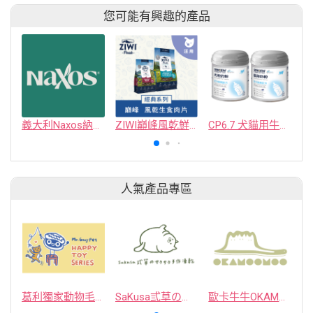
您可能有興趣的產品
義大利Naxos納索斯
ZIWI巔峰風乾鮮肉糧 牛／羊／雞／鯖羊／羊肚羊／鹿
CP6.7 犬貓用牛奶粉 新包裝
人氣產品專區
葛利獨家動物毛逗貓棒
SaKusa弎草のサクサク手作凍乾
歐卡牛牛OKAMOOMOO 貓草包