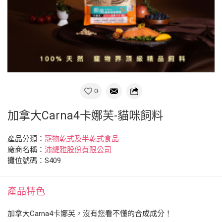
0
加拿大Carna4卡娜芙-貓咪飼料
產品分類：
寵物乾式及半乾式食品
廠商名稱：
沛緹雅股份有限公司
攤位號碼：S409
產品特色
加拿大Carna4卡娜芙，沒有您看不懂的合成成分！