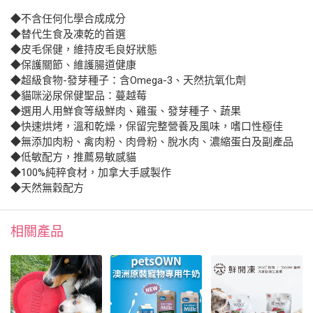
◆不含任何化學合成成分
◆替代生食及凍乾的首選
◆皮毛保健，維持皮毛良好狀態
◆保護關節、維護腸道健康
◆超級食物-發芽種子：含Omega-3、天然抗氧化劑
◆貓咪泌尿保健聖品：蔓越莓
◆選用人用鮮食等級鮮肉、雞蛋、發芽種子、蔬果
◆快速烘烤，溫和乾燥，保留完整營養及風味，嗜口性極佳
◆無添加肉粉、禽肉粉、肉骨粉、脫水肉、濃縮蛋白及副產品
◆低敏配方，推薦易敏感貓
◆100%純粹食材，加拿大手感製作
◆天然無穀配方
相關產品