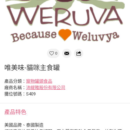
0
唯美味-貓咪主食罐
產品分類：
寵物罐頭食品
廠商名稱：
沛緹雅股份有限公司
攤位號碼：S409
產品特色
美國品牌、泰國製造