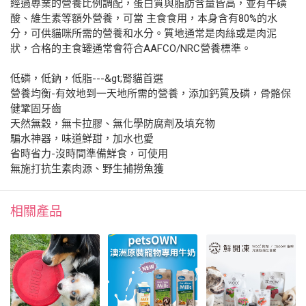
經過專業的營養比例調配，蛋白質與脂肪含量皆高，並有牛磺
酸、維生素等額外營養，可當 主食食用，本身含有80%的水
分，可供貓咪所需的營養和水分。質地通常是肉絲或是肉泥
狀，合格的主食罐通常會符合AAFCO/NRC營養標準。
低磷，低鈉，低脂---&gt;腎貓首選
營養均衡-有效地到一天地所需的營養，添加鈣質及磷，骨骼保
健鞏固牙齒
天然無穀，無卡拉膠、無化學防腐劑及填充物
騙水神器，味道鮮甜，加水也愛
省時省力-沒時間準備鮮食，可使用
無施打抗生素肉源、野生捕撈魚獲
相關產品