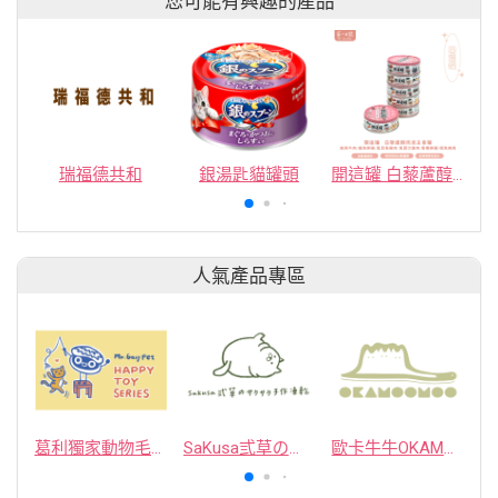
您可能有興趣的產品
瑞福德共和
銀湯匙貓罐頭
開這罐 白藜蘆醇肉泥主食罐
人氣產品專區
葛利獨家動物毛逗貓棒
SaKusa弎草のサクサク手作凍乾
歐卡牛牛OKAMOOMOO 貓草包