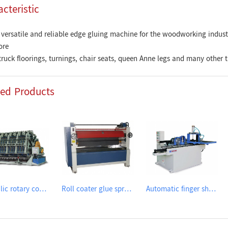
cteristic
versatile and reliable edge gluing machine for the woodworking industry
ore
truck floorings, turnings, chair seats, queen Anne legs and many other t
ted Products
Hydraulic rotary composers
Roll coater glue spreader
Automatic finger shaper