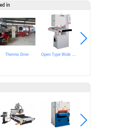
ed in
Thermo Drier
Open Type Wide Belt Sander
Rondamat series