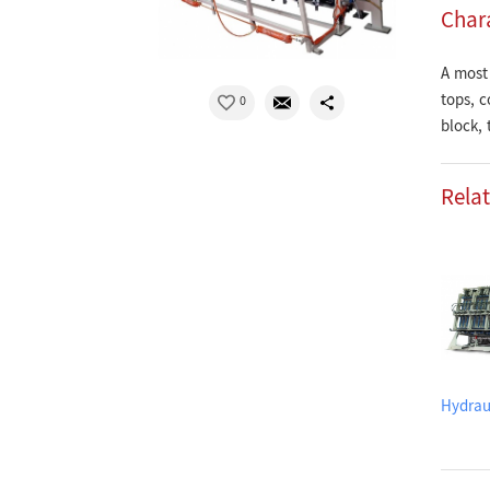
Chara
A most 
tops, c
0
block, 
Rela