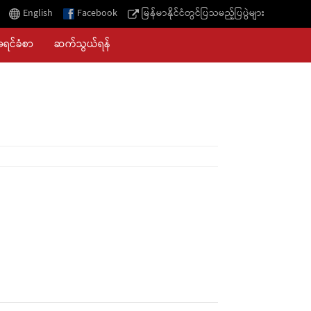
English
Facebook
မြန်မာနိုင်ငံတွင်ပြသမည့်ပြပွဲများ
အရင်ခံစာ
ဆက်သွယ်ရန်