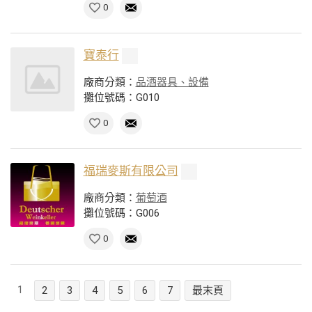
0
寶泰行
廠商分類：
品酒器具、設備
攤位號碼：G010
0
福瑞麥斯有限公司
廠商分類：
葡萄酒
攤位號碼：G006
0
1
2
3
4
5
6
7
最末頁