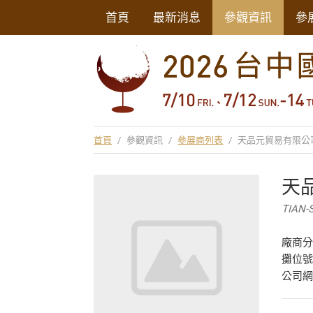
首頁
最新消息
參觀資訊
參
首頁
/
參觀資訊
/
參展商列表
/
天品元貿易有限公
天
TIAN-S
廠商
攤位號
公司