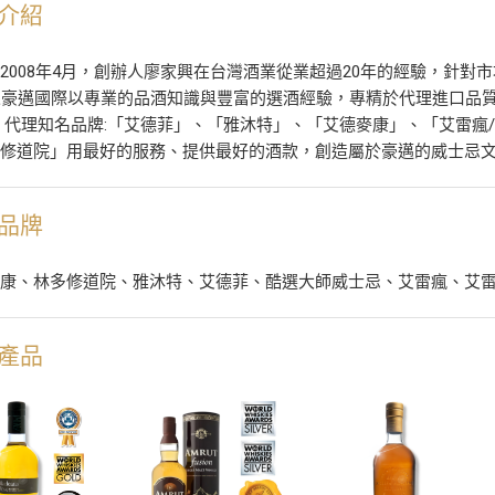
介紹
2008年4月，創辦人廖家興在台灣酒業從業超過20年的經驗，針
來豪邁國際以專業的品酒知識與豐富的選酒經驗，專精於代理進口品
 代理知名品牌:「艾德菲」、「雅沐特」、「艾德麥康」、「艾雷瘋
多修道院」用最好的服務、提供最好的酒款，創造屬於豪邁的威士忌
品牌
麥康、林多修道院、雅沐特、艾德菲、酷選大師威士忌、艾雷瘋、艾
產品