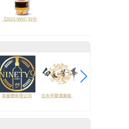
【2025 IWSC 93分銀牌】林多修道院「帝龍」THRION 49.4%
商
英蓋爾有限公司
白水芳華酒業股份有限公司
最遊釀酒坊