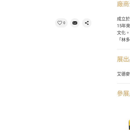
廠商
成立於
0
15年
文化。
「林
展出
艾德
參展